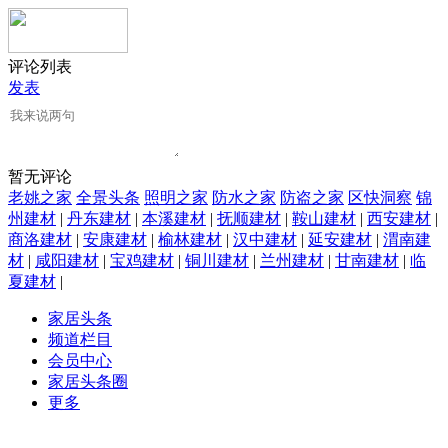
评论列表
发表
暂无评论
老姚之家
全景头条
照明之家
防水之家
防盗之家
区快洞察
锦
州建材
|
丹东建材
|
本溪建材
|
抚顺建材
|
鞍山建材
|
西安建材
|
商洛建材
|
安康建材
|
榆林建材
|
汉中建材
|
延安建材
|
渭南建
材
|
咸阳建材
|
宝鸡建材
|
铜川建材
|
兰州建材
|
甘南建材
|
临
夏建材
|
家居头条
频道栏目
会员中心
家居头条圈
更多