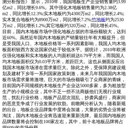
测分析报告》 显示，2010年，我国地板生产企业销售量约3.99
亿m2，同比增长9.6%。其中强化木地板销售量约为2.38亿
m2，同比增长12.3%;实木地板约为4300万m2，同比增长2.4%;
实木复合地板约为8900万m2，同比增长7.2%;
竹地板
约为2530
万m2，同比增长1.2%;其它地板约320万m2，同比增长45%。
目前，国内木地板市场中强化地板占据的市场份额较大，达到
近60%。虽然近年国内木地板的产销量较往年有大幅提升，但
是受我国人口、木地板价格等一系列因素影响，我国人均木地
板面积较西方发达国家仍处于较低水平。据统计，2010年欧洲
仅强化地板和实木地板的人均面积就达0.79平方米，而我国人
均木地板面积仅为0.03平方米，差距巨大。这也从侧面反应出
我国木地板市场潜在需求量巨大。除此之外，受保障房建设规
划及建材下乡等一系列国家政策刺激，未来几年我国国内木地
板市场需求量将激增。巨大的市场份额吸引了众商家的青睐，
目前国内不同规模的木地板生产企业达5000多家，多为粗放型
生产的小规模企业，其中不乏一些不法商贩他们无视行业规
范，扰乱行业价格，地板产品层次混乱，抄袭风盛行，商家间
的恶意竞争成了行业发展的软肋。前瞻网分析认为，随着新规
的出台，地板企业品牌集中度将会加速，大量的劣势企业将被
淘汰，国内木地板企业将迅速迎来重新洗牌。最后国内地板的
品牌数量将会控制在100家左右，其中，前十名地板品牌将占
据60%的市场份额。