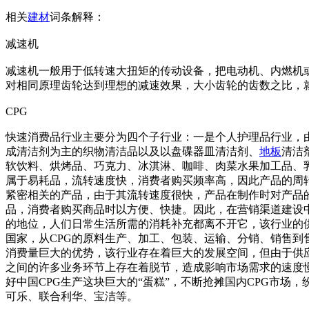
相关
建材
词条解释：
减速机
减速机一般用于低转速大扭矩的传动设备，把电动机、内燃机
对相同原理齿轮达到理想的减速效果，大小齿轮的齿数之比，
CPG
快速消费品行业主要分为四个子行业：一是个人护理品行业，
成清洁剂为主的织物清洁品以及以盘碟器皿清洁剂、
地板
清洁
软饮料、烘烤品、巧克力、冰淇淋、咖啡、肉菜水果加工品、乳
属于易耗品，流转速度快，消费者购买频率高，因此产品的周
紧密相关的产品，由于其流转速度很快，产品在制作时对产品
品，消费者购买商品时以方便、快捷。因此，在营销渠道建设中
的地位，人们日常生活所需的消耗补充都离不开它，该行业的
国家，从CPG的原料生产、加工、包装、运输、分销、销售
消费量巨大的优势，该行业存在着巨大的发展空间，但由于供
之间的许多业务环节上存在着脱节，造成影响市场需求的速度
好中国CPG生产这块巨大的“蛋糕”，不断抢摊国内CPG市
可乐、联合利华、宝洁等。