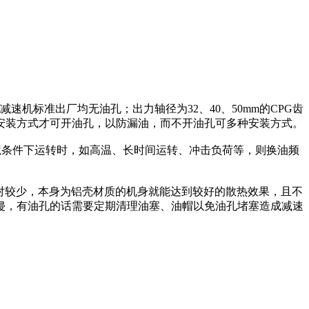
速机标准出厂均无油孔；出力轴径为32、40、50mm的CPG齿
安装方式才可开油孔，以防漏油，而不开油孔可多种安装方式。
殊环境条件下运转时，如高温、长时间运转、冲击负荷等，则换油频
量相对较少，本身为铝壳材质的机身就能达到较好的散热效果，且不
侵，有油孔的话需要定期清理油塞、油帽以免油孔堵塞造成减速