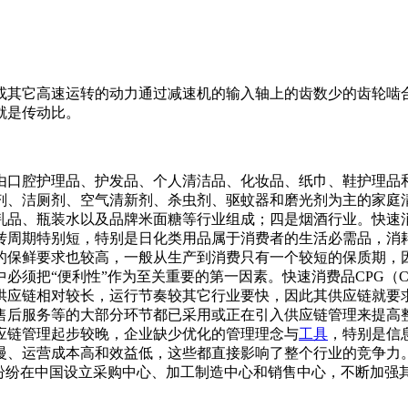
或其它高速运转的动力通过减速机的输入轴上的齿数少的齿轮啮
就是传动比。
由口腔护理品、护发品、个人清洁品、化妆品、纸巾、鞋护理品
剂、洁厕剂、空气清新剂、杀虫剂、驱蚊器和磨光剂为主的家庭
品、瓶装水以及品牌米面糖等行业组成；四是烟酒行业。快速消费
转周期特别短，特别是日化类用品属于消费者的生活必需品，消耗
的保鲜要求也较高，一般从生产到消费只有一个较短的保质期，因
必须把“便利性”作为至关重要的第一因素。快速消费品CPG（C
供应链相对较长，运行节奏较其它行业要快，因此其供应链就要
到售后服务等的大部分环节都已采用或正在引入供应链管理来提高
应链管理起步较晚，企业缺少优化的管理理念与
工具
，特别是信
慢、运营成本高和效益低，这些都直接影响了整个行业的竞争力
场，纷纷在中国设立采购中心、加工制造中心和销售中心，不断加