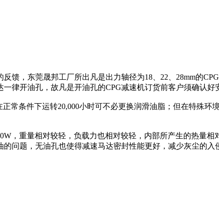
馈，东莞晟邦工厂所出凡是出力轴径为18、22、28mm的CPG减
达一律开油孔，故凡是开油孔的CPG减速机订货前客户须确认好
），在正常条件下运转20,000小时可不必更换润滑油脂；但在特
0W~400W，重量相对较轻，负载力也相对较轻，内部所产生的热
油的问题，无油孔也使得减速马达密封性能更好，减少灰尘的入