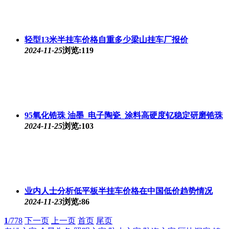
轻型13米半挂车价格自重多少梁山挂车厂报价
2024-11-25
浏览:119
95氧化锆珠 油墨_电子陶瓷_涂料高硬度钇稳定研磨锆珠
2024-11-25
浏览:103
业内人士分析低平板半挂车价格在中国低价趋势情况
2024-11-23
浏览:86
1
/778
下一页
上一页
首页
尾页