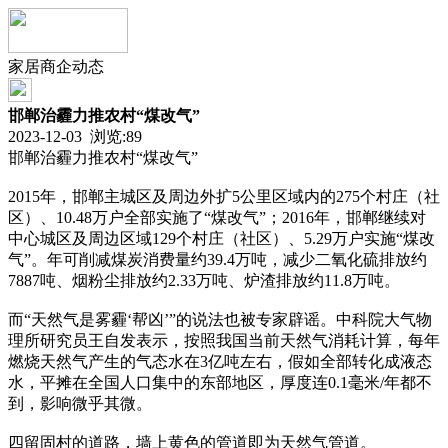
家居商企动态
邯郸治霾力推农村“煤改气”
2023-12-03 浏览:
89
邯郸治霾力推农村“煤改气”
2015年，邯郸主城区及周边外扩5公里区域内的275个村庄（社
区）、10.48万户全部实施了“煤改气”；2016年，邯郸继续对
中心城区及周边区域129个村庄（社区）、5.29万户实施“煤改
气”。年可削减煤炭消费量约39.4万吨，减少二氧化硫排放约
7887吨、烟粉尘排放约2.33万吨、炉渣排放约11.8万吨。
而“天然气是雾霾‘帮凶’”的说法也被专家辟谣。中科院大气物
理所研究员王自发表示，按照我国当前天然气消耗计算，每年
燃烧天然气产生的气态水在3亿吨左右，假如全部转化成液态
水，平摊在全国人口集中的东部地区，厚度连0.1毫米/年都不
到，影响微乎其微。
四留固村的道路，墙上黄色的管道即为天然气管道。