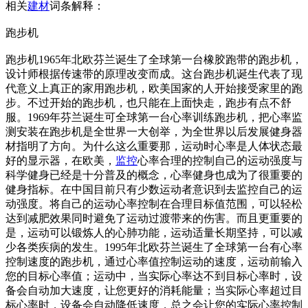
相关
建材
词条解释：
跑步机
跑步机1965年北欧芬兰诞生了全球第一台橡胶跑带的跑步机，
设计师根据传速带的原理改变而成。这台跑步机诞生代表了现
代意义上真正的家用跑步机，欧美国家的人开始接受家里的跑
步。不过开始的跑步机，也只能在上面快走，跑步有点不舒
服。1969年芬兰诞生可全球第一台心率训练跑步机，把心率监
测安装在跑步机是全世界一大创举，为全世界以后发展健身器
材指明了方向。为什么这么重要那，运动时心率是人体状态最
好的显示器，在欧美，
监控
心率合理的控制自己的运动强度与
科学健身已经是十分普及的概念，心率健身也成为了很重要的
健身指标。在中国目前只有少数运动者意识到去监控自己的运
动强度。将自己的运动心率控制在合理目标值范围，可以轻松
达到减肥效果同时避免了运动过渡带来的伤害。而且更重要的
是，运动可以锻炼人的心肺功能，运动适量长期坚持，可以减
少各类疾病的发生。1995年北欧芬兰诞生了全球第一台有心率
控制速度的跑步机，通过心率值控制运动的速度，运动前输入
您的目标心率值；运动中，当实际心率达不到目标心率时，设
备会自动加大速度，让您更好的消耗能量；当实际心率超过目
标心率时，设备会自动降低速度，总之会让您的实际心率控制