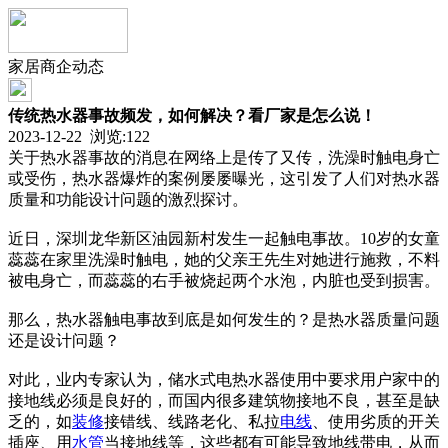
家居商企动态
传统热水器事故频发，如何解决？看厂家是怎么说！
2023-12-22 浏览:
122
关于热水器事故的消息在网络上是传了又传，洗澡时触电身亡
或受伤，热水器爆炸的案例屡屡曝光，这引发了人们对热水器
质量和功能设计问题的激烈探讨。
近日，深圳龙华新区油园新村发生一起触电事故。10岁的女童
蕊蕊在家里洗澡时触电，她的父亲王先生对她进行施救，不料
被电身亡，而蕊蕊的右手被烧起两个水泡，内脏也受到损害。
那么，热水器触电事故到底是如何发生的？是热水器质量问题
还是设计问题？
对此，业内专家认为，储水式电热水器使用中要求用户家中的
接地线必须是良好的，而国内很多建筑物接地不良，甚至是缺
乏的，如
装修
接错线、线路老化、私拉
电线
、使用劣质的开关
插座、用
水管
当接地线等，这些都有可能导致地线带电，从而