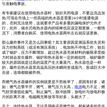
引发触电事故。
有专家建议在使用电热水器时，较好关闭电源，不要边洗边加
热;可现在市场上一些高端的热水器是需要24小时接通电源
的，否则无法使用，这就要求产品有多重的漏电保护元件才
行，此外，储水式电热水器内的镁棒也应该定期更换，一般情
况下，消费者自购买、使用电热水器两年左右就应该更换。
那么爆炸事件又是怎么回事呢？其主要原因是测温系统失灵和
压力控制系统（或没有测压系统），电加热不停地工作，较后
成了锅炉，压力不断增加，超过热水器壳体材料的极限承受能
力时就会发生爆炸。锅炉和热水器有一定的相似性，锅炉爆炸
较大的原因就是过高的温度产生大量蒸汽，热水器也是一样
的，爆炸后热水器里高温高压的水瞬间变成蒸汽，形成巨大冲
击波，连墙都能被炸倒。
而燃气热水器爆炸的实例就更是不胜枚举了，原因有好多，诸
如：燃气总擎半开，燃气，燃气压力太高，
电池
电力不足，燃
气软管接驳处漏气。制止漏气，脉冲故障，放电针与放电杆极
片的距离不准，电磁阀无释放等等好多，头都大了，
总之，传统热水器，无论是用电还是燃气的，都有诸多的安全