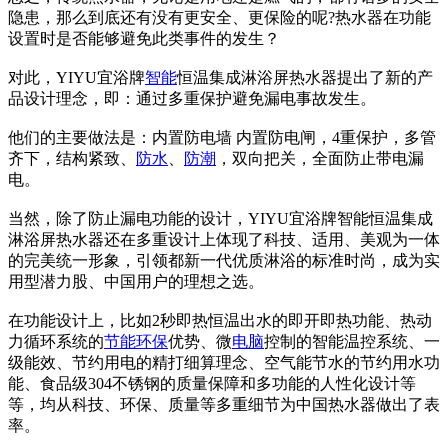
隐患，那么到底还有没有更安全、更保险的呢?热水器在功能
设置时是否能够避免此类事件的发生？
对此，YIYU宜浴牌
智能
恒温集成淋浴屏热水器提出了新的产
品设计理念，即：通过多重保护避免漏电事故发生。
他们的主要做法是：内置防电墙 内置防电闸，4重保护，多管
齐下，结构紧致、
防水
、
防潮
，双向把关，全面防止带电漏
电。
当然，除了防止漏电功能的设计，YIYU宜浴牌智能恒温集成
淋浴屏热水器还在多重设计上体现了科技、适用、美观为一体
的完美统一形象，引领都新一代优质淋浴的标准时尚，成为实
用型潜力股、中国用户的理想之选。
在功能设计上，比如2秒即热恒温出水的即开即热功能、热动
力循环系统的
节能
环保
优势、微
电脑
控制的智能温控系统、一
级能效、节约用电的精打细算理念、空气能节水的节约用水功
能、食品级304不锈钢的质量保障和多功能的人性化设计等
等，均从科技、环保、质量等多重细节为中国热水器做出了表
率。