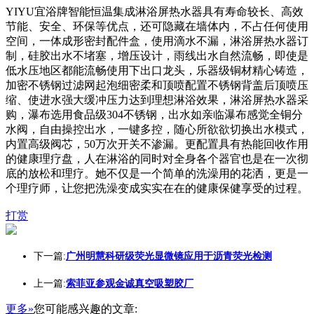
YIYU宜浴牌智能恒温集成淋浴屏热水器具有寿命较长、高效
节能、安全、环保等优点，还可隐藏在墙体内，不占任何使用
空间，一体成形密封配件盒，使用滴水不漏，淋浴屏热水器订
制，硅胶出水不堵塞，增压设计，雨线出水自然流畅，即使是
低水压地区都能流畅使用下出口龙头，乐器级铜材精心铸造，
加密不锈钢过滤网起泡细密柔和顶喷配置不锈钢背盖后顶喷压
缩、使进水强大缓冲压力达到理想淋浴效果，淋浴屏热水器采
购，瀑布选用食品级304不锈钢，出水如亲临瀑布感觉全铜分
水阀，自由操控出水，一键多控，随心所欲欲切换出水模式，
内置高级阀芯，50万次开关不渗漏。更配置具有热能回收作用
的健康理疗盘，人在淋浴的同时对全身各个器官也是在一次彻
底的放松和理疗。她不仅是一个简单的洗澡用的花洒，更是一
个理疗师，让您把洗澡变成实实在在的健康保健享受的过程。
打赏
下一篇:
广州明慧科研级荧光显微镜应用于沥青荧光检测
上一篇:
索菲亚参观金诚真空吸塑胶厂
更多»
您可能感兴趣的文章: