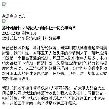
家居商企动态
落叶难清扫？驾驶式扫地车让一切变得简单
2023-12-08 浏览:
101
驾驶式扫地车是清扫落叶的好帮手
当瑟瑟秋风吹起，树叶纷纷飘落，当落叶随秋风翩翩起舞铺满
街道，我们知道，令环卫工人较头疼的季节到来了。落叶难清
扫这是一个相当普遍的难题，环卫工人以中老年人居多，体力
精力都处于下滑期，而清扫落叶又是相当消耗时间精力的高强
度体力劳动。人工清扫不但效果不理想，长时间的高强度劳动
对环卫工人的身体健康也是一种危害。但是，这一切都因驾驶
式扫地车而改变。
驾驶式扫地车操作简单仅需1人即可驾驶，超大吸力配合大空
间垃圾箱可以快速的将落叶收集并吸入垃圾箱中，两相配合，
相得益彰。满电状态下的驾驶式扫地车可以连续工作8小时左
右，超长工作时间，完全满足各种工作需求。