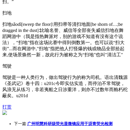
扫。”
扫地
扫地sǎodì[sweep the floor]∶用扫帚等清扫地面[be shorn of…;be
dragged in the dust]∶比喻名誉、威信等全部丧失威信扫地在舞
蹈网游中（我是指热舞派对，别的游戏不知道有没有这个说
法），“扫地”指在这场比赛中得到倒数第一。也可以说“扫大
街”...而在网游中,"扫地"指把他人打怪爆的钱或物品全部拾起
来,使场景焕然一新，故此行为被称之为“扫地”也叫"清洁工"
驾驶
驾驶是一种人类行为，做出驾驶行为的称为司机。语出清魏源
《圣武记》卷十四：u201c今即实估实造，而停泊不常驾驶，
风浪无从练习，非若夷船之日涉重洋，则亦不过数年而舱朽柁
蔽矣。u201d
打赏
下一篇:
广州明慧科研级荧光显微镜应用于沥青荧光检测