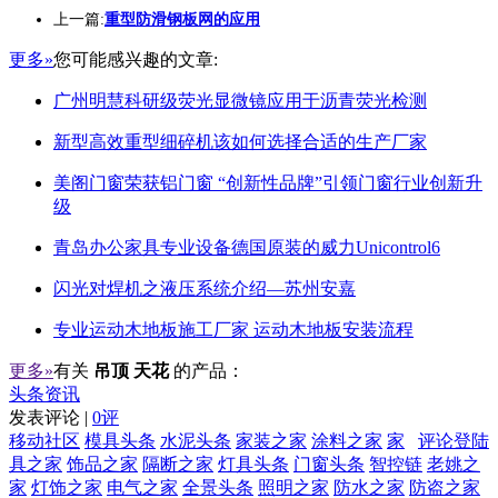
上一篇:
重型防滑钢板网的应用
更多»
您可能感兴趣的文章:
广州明慧科研级荧光显微镜应用于沥青荧光检测
新型高效重型细碎机该如何选择合适的生产厂家
美阁门窗荣获铝门窗 “创新性品牌”引领门窗行业创新升
级
青岛办公家具专业设备德国原装的威力Unicontrol6
闪光对焊机之液压系统介绍—苏州安嘉
专业运动木地板施工厂家 运动木地板安装流程
更多»
有关
吊顶 天花
的产品：
头条资讯
发表评论 |
0评
移动社区
模具头条
水泥头条
家装之家
涂料之家
家
评论登陆
具之家
饰品之家
隔断之家
灯具头条
门窗头条
智控链
老姚之
家
灯饰之家
电气之家
全景头条
照明之家
防水之家
防盗之家