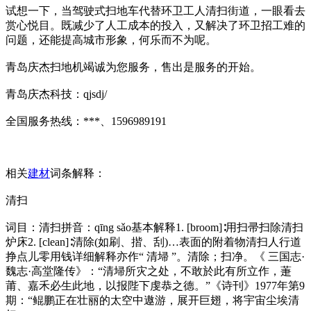
试想一下，当驾驶式扫地车代替环卫工人清扫街道，一眼看去
赏心悦目。既减少了人工成本的投入，又解决了环卫招工难的
问题，还能提高城市形象，何乐而不为呢。
青岛庆杰扫地机竭诚为您服务，售出是服务的开始。
青岛庆杰科技：qjsdj/
全国服务热线：***、1596989191
相关
建材
词条解释：
清扫
词目：清扫拼音：qīng sǎo基本解释1. [broom]∶用扫帚扫除清扫
炉床2. [clean]∶清除(如刷、揩、刮)…表面的附着物清扫人行道
挣点儿零用钱详细解释亦作“ 清埽 ”。清除；扫净。《 三国志·
魏志·高堂隆传》：“清埽所灾之处，不敢於此有所立作，萐
莆、嘉禾必生此地，以报陛下虔恭之德。”《诗刊》1977年第9
期：“鲲鹏正在壮丽的太空中遨游，展开巨翅，将宇宙尘埃清