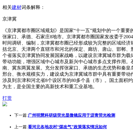
相关
建材
词条解释：
京津冀
《京津冀都市圈区域规划》是国家“十一五”规划中的一个重要
张家口、承德、石家庄8地市。京津冀都市圈国家发改委于20
时间调研、编制，京津冀都市圈已经形成较为完整的区域经济规
括北京、天津两个直辖市和河北的保定、廊坊、唐山、邯郸、
个省落实京津冀协同发展国家战略，以建设京津冀城市群为载
带动功能，增强区域中心城市及新兴中心城市多点支撑作用。
南、冀东两翼发展。充分发挥张家口、承德的生态优势和秦皇
邢台、衡水规模实力，建设成为京津冀城市群中具有重要带动
涉及到京津和河北省8个设区市的80多个县（市）。国土面积约为
为主，是全国主要的高新技术和重工业基地。
打赏
下一篇:
广州明慧科研级荧光显微镜应用于沥青荧光检测
上一篇:
看河北各地农村“煤改气”政策落实情况如何