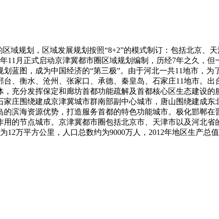
的区域规划，区域发展规划按照“8+2”的模式制订：包括北京
04年11月正式启动京津冀都市圈区域规划编制，历经7年之久，
划蓝图，成为中国经济的“第三极”。由于河北一共11地市，
邢台、衡水、沧州、张家口、承德、秦皇岛、石家庄11地市。出
体，充分发挥保定和廊坊首都功能疏解及首都核心区生态建设的
石家庄围绕建成京津冀城市群南部副中心城市，唐山围绕建成东
岛的滨海资源优势，打造服务首都的特色功能城市。极化邯郸在
作用的节点城市。京津冀都市圈包括北京市、天津市以及河北省
12万平方公里，人口总数约为9000万人，2012年地区生产总值