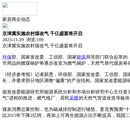
家居商企动态
京津冀实施农村煤改气 千亿盛宴将开启
2023-11-29 浏览:
109
京津冀实施农村煤改气 千亿盛宴将开启
环保
部、国家发改委、工信部、国家
能源
局等部门联合起草的
市周边的燃煤锅炉将逐步改造为燃气锅炉，天然气替代煤炭将在
《经济参考报》记者获悉，环保部、国家发改委、工信部、国
长，并要求部分地区调整“偏重”的产业结构。国家发改委能
据发改委能源研究所能源系统分析和市场分析研究中心主任姜克
气”进程的推进，燃气电厂、居民
采暖
的天然气管道改造等板块
煤炭消费总量控制，也为碳减排控制进行铺垫。姜克隽预测“十
比2015年下降2亿吨，再加上可再生能源占比不断提高，我国二