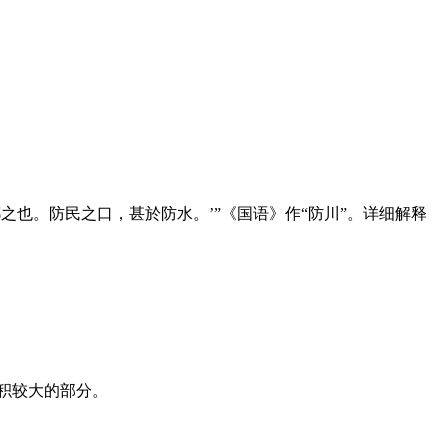
公曰：‘是鄣之也。防民之口，甚於防水。’”《国语》作“防川”。详细解释
面积较大的部分。