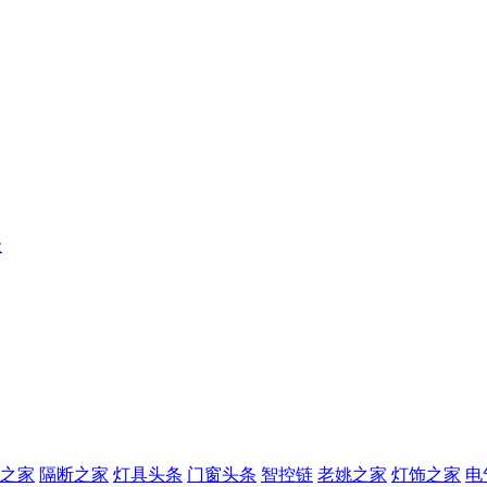
级
之家
隔断之家
灯具头条
门窗头条
智控链
老姚之家
灯饰之家
电