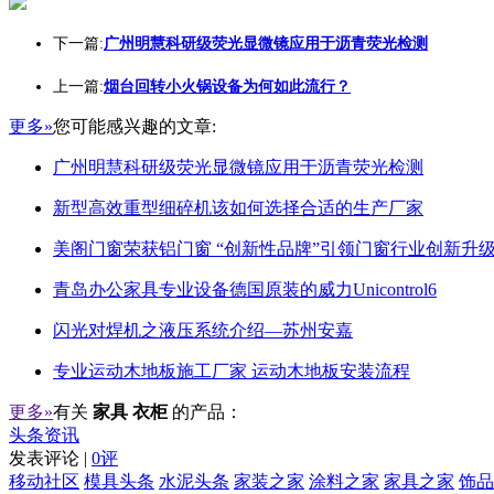
下一篇:
广州明慧科研级荧光显微镜应用于沥青荧光检测
上一篇:
烟台回转小火锅设备为何如此流行？
更多»
您可能感兴趣的文章:
广州明慧科研级荧光显微镜应用于沥青荧光检测
新型高效重型细碎机该如何选择合适的生产厂家
美阁门窗荣获铝门窗 “创新性品牌”引领门窗行业创新升
青岛办公家具专业设备德国原装的威力Unicontrol6
闪光对焊机之液压系统介绍—苏州安嘉
专业运动木地板施工厂家 运动木地板安装流程
更多»
有关
家具 衣柜
的产品：
头条资讯
发表评论 |
0评
移动社区
模具头条
水泥头条
家装之家
涂料之家
家具之家
饰品