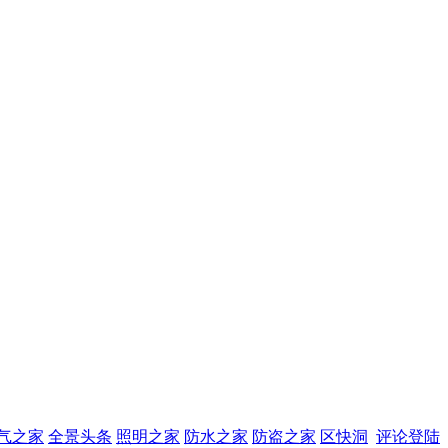
气之家
全景头条
照明之家
防水之家
防盗之家
区快洞
评论登陆