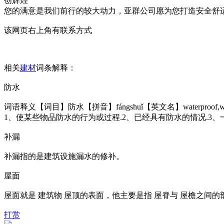
创辉煌
您的满意是我们前行的较大动力，亚群公司愿为您打造安全舒
该网页右上角有联系方式
相关
建材
词条解释：
防水
词语释义【词目】防水【拼音】fángshuǐ【英文名】waterpro
1、使某些物品防水的行为或过程.2、已经具有防水的情况.3
补漏
补漏指的是建筑设施漏水的修补。
屋面
屋面就是 建筑物 屋顶的表面，他主要是指 屋脊与 屋檐之间
打赏