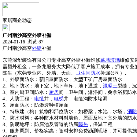
家居商企动态
广州南沙高空外墙补漏
2024-01-16 浏览:
87
广州南沙高空
外墙
补漏
东莞深华装饰有限公司专业高空外墙补漏维修
幕墙
玻璃
维修安
需额外租金，一条龙服务大大降低了客户施工成本，拥有专业
陈生（东莞专业内、外墙、天面、
卫生间
防水
补漏公司）,
1、外墙面防水：新旧屋面防水，大型工矿厂房屋面防水
2、地下防水：地下室，地下车库，地下通道，
混凝土
裂缝，沉
3、室内厨卫间防水：
厨房
间，卫生间，淋浴间，桑拿浴房防水
4、人防工程：
电缆
井，
电梯
井，电缆沟防水堵漏
5、屋面防水：防渗透种植屋面
6、特殊建（构）筑物和部位防水：如桥梁，水池，水塔，
消防
7、防水材料：各种防水材料对墙角、屋面及地下室外墙的防
8、防腐地坪：防腐池及管道的防腐
隔热
，保温工程
9、服务周到、价格实惠：随时安排免费勘测现场，并可提供