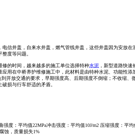
，电信井盖，自来水井盖，燃气管线井盖，这些井盖因为安放在
平整度等问题。
维修的时间，越来越多的施工单位选择特种
水泥
，新型道路快速
量应用在中桥养护维修施工中，此材料是由特种水泥、功能性添加
小时达到开放交通的要求，早期强度高、后期强度不倒缩；不收缩、
土破损与行车舒适的矛盾。
曲强度：平均值22MPa冲击强度：平均值10J/m2 压缩强度：平均值2
面无腐蚀，质量损失1%