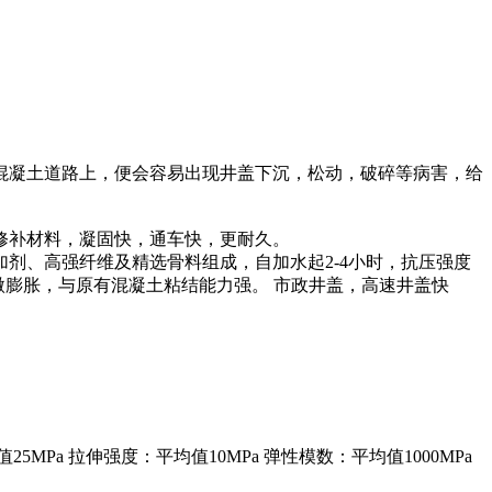
混凝土道路上，便会容易出现井盖下沉，松动，破碎等病害，给
修补材料，凝固快，通车快，更耐久。
剂、高强纤维及精选骨料组成，自加水起2-4小时，抗压强度
微膨胀，与原有混凝土粘结能力强。 市政井盖，高速井盖快
5MPa 拉伸强度：平均值10MPa 弹性模数：平均值1000MPa