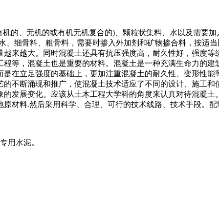
指由胶结料(有机的、无机的或有机无机复合的)、颗粒状集料、水以
、水、细骨料、粗骨料，需要时掺入外加剂和矿物掺合料，按适
量越来越大。同时混凝土还具有抗压强度高，耐久性好，强度等
工程等，混凝土也是重要的材料。混凝土是一种充满生命力的建
而是在立足强度的基础上，更加注重混凝土的耐久性、变形性能
艺的不断涌现和推广，使混凝土技术适应了不同的设计、施工和
象的发展变化。应该从土木工程大学科的角度来认真对待混凝土
地原材料.然后采用科学、合理、可行的技术线路、技术手段。配
的专用水泥。