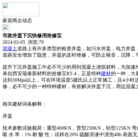
家居商企动态
市政井盖下沉快修用抢修宝
2024-02-05 浏览:
79
混凝土
道路上有许多类型的检查井盖，如污水井盖，电力井盖
道路安全增加了隐患，井盖的及时维修，可防止噪音，沉降，
提升下沉井盖施工中必不可少的用到混凝土浇筑材料，为加速
来自西安瑞泰新材料的抢修宝RT-4，正是特种
建材
的一种，大
达到30Mpa以上，可在环境温度5摄氏以上正常施工，且4
修，必不可少的一种特种建材，有效解决井盖下沉，周边混凝
相关建材词条解释：
井盖
技术参数试验载荷：重型400KN，普型250KN，轻型125KN 弯
吸 水 率：1% 耐 酸 性：试样在20% 硫酸溶液中浸泡48h 表