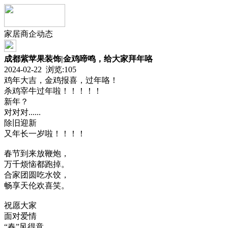
家居商企动态
成都紫苹果装饰|金鸡啼鸣，给大家拜年咯
2024-02-22 浏览:
105
鸡年大吉，金鸡报喜，过年咯！
杀鸡宰牛过年啦！！！！！
新年？
对对对......
除旧迎新
又年长一岁啦！！！！
春节到来放鞭炮，
万千烦恼都跑掉。
合家团圆吃水饺，
畅享天伦欢喜笑。
祝愿大家
面对爱情
“春”风得意