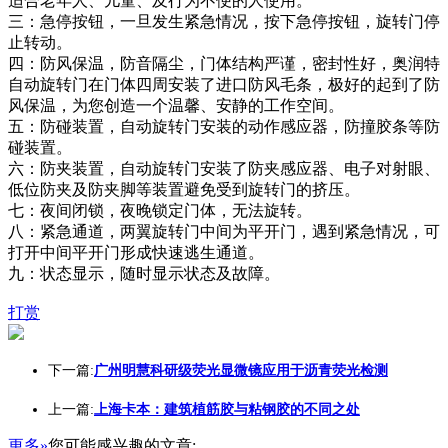
适合老年人、儿童、及行为不便的人使用。
三：急停按钮，一旦发生紧急情况，按下急停按钮，旋转门停
止转动。
四：防风保温，防音隔尘，门体结构严谨，密封性好，奥润特
自动旋转门在门体四周安装了进口防风毛条，极好的起到了防
风保温，为您创造一个温馨、安静的工作空间。
五：防碰装置，自动旋转门安装的动作感应器，防撞胶条等防
碰装置。
六：防夹装置，自动旋转门安装了防夹感应器、电子对射眼、
低位防夹及防夹脚等装置避免受到旋转门的挤压。
七：夜间闭锁，夜晚锁定门体，无法旋转。
八：紧急通道，两翼旋转门中间为平开门，遇到紧急情况，可
打开中间平开门形成快速逃生通道。
九：状态显示，随时显示状态及故障。
打赏
下一篇:
广州明慧科研级荧光显微镜应用于沥青荧光检测
上一篇:
上海卡本：建筑植筋胶与粘钢胶的不同之处
更多»
您可能感兴趣的文章: