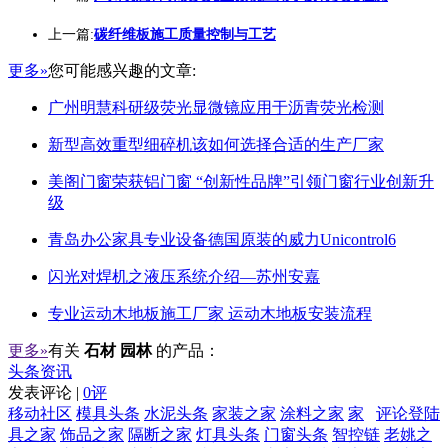
上一篇:
碳纤维板施工质量控制与工艺
更多»
您可能感兴趣的文章:
广州明慧科研级荧光显微镜应用于沥青荧光检测
新型高效重型细碎机该如何选择合适的生产厂家
美阁门窗荣获铝门窗 “创新性品牌”引领门窗行业创新升
级
青岛办公家具专业设备德国原装的威力Unicontrol6
闪光对焊机之液压系统介绍—苏州安嘉
专业运动木地板施工厂家 运动木地板安装流程
更多»
有关
石材 园林
的产品：
头条资讯
发表评论 |
0评
移动社区
模具头条
水泥头条
家装之家
涂料之家
家
评论登陆
具之家
饰品之家
隔断之家
灯具头条
门窗头条
智控链
老姚之