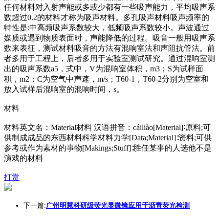
任何材料对入射声能或多或少都有一些吸声能力，平均吸声系
数超过0.2的材料才称为吸声材料。多孔吸声材料吸声频率的
特性是:中高频吸声系数较大，低频吸声系数较小。声波通过
媒质或遇到物质表面时，声能降低的过程。吸音一般用吸声系
数来表征，测试材料吸音的方法有混响室法和声阻抗管法。前
者多用于工程上，后者多用于实验室测试研究。通过混响室测
出的吸声系数a5，式中，V为混响室体积，m3；S为试样面
积，m2；C为空气中声速，m/s；T60-1，T60-2分别为空室和
放入试样后混响室的混响时间，s。
材料
材料英文名：Material材料 汉语拼音：cáiliào[Material]∶原料;可
供制成成品的东西材料科学材料力学[Data;Material]∶资料;可供
参考或作为素材的事物[Makings;Stuff]∶胜任某事的人选他不是
演戏的材料
打赏
下一篇:
广州明慧科研级荧光显微镜应用于沥青荧光检测