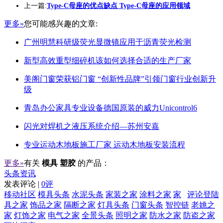
上一篇:
Type-C母座的优点缺点 Type-C母座的应用领域
更多»
您可能感兴趣的文章:
广州明慧科研级荧光显微镜应用于沥青荧光检测
新型高效重型细碎机该如何选择合适的生产厂家
美阁门窗荣获铝门窗 “创新性品牌”引领门窗行业创新升
级
青岛办公家具专业设备德国原装的威力Unicontrol6
闪光对焊机之液压系统介绍—苏州安嘉
专业运动木地板施工厂家 运动木地板安装流程
更多»
有关
模具 塑胶
的产品：
头条资讯
发表评论 |
0评
移动社区
模具头条
水泥头条
家装之家
涂料之家
家
评论登陆
具之家
饰品之家
隔断之家
灯具头条
门窗头条
智控链
老姚之
家
灯饰之家
电气之家
全景头条
照明之家
防水之家
防盗之家