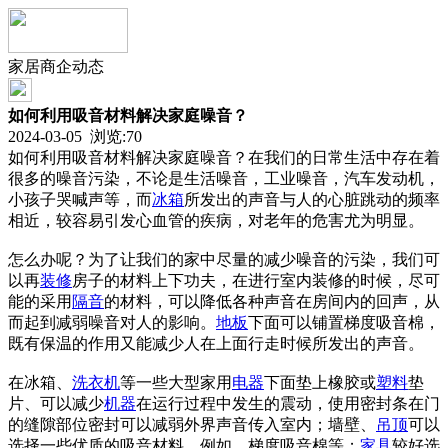
家居商企动态
如何利用吸音材料解决家庭噪音？
2024-03-05 浏览:
70
如何利用吸音材料解决家庭噪音？在我们的日常生活中存在着
很多的噪音污染，不论是生活噪音，工业噪音，汽车发动机，
小孩子哭喊声等，而
冰箱
所发出的声音与人的心脏跳动的频率
相近，较容易引发心血管的疾病，对老年的危害尤为明显。
怎么办呢？为了让我们的家中尽量的减少噪音的污染，我们可
以再
装修
房子的材料上下功夫，在进行室内装修的时候，尽可
能的采用
隔音
的材料，可以降低各种声音在房间内的回声，从
而起到减弱噪音对人的影响。
地板
下面可以铺置梯度吸音棉，
既有保温的作用又能减少人在上面行走时候所发出的声音。
在冰箱、
洗衣机
等一些大型家用
电器
下面垫上橡胶或
塑料
垫
片、可以减少
机器
在运行过程中发生的震动，使用密封条在门
的缝隙部位密封可以减弱外界声音传入室内；墙壁、
吊顶
可以
选择一些优质的吸音材料，例如，梯度吸音棉等；
家具
较好选