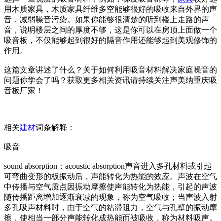
用木质家具，木质家具纤维多空能够很好的吸收来自外界的声
音，减弱噪音污染。如果你能够很清楚的听到楼上走路的声
音，说明楼层之间的厚度不够，这是你可以在房顶上面做一个
吸音板，不仅能够起到很好的隔音作用还能够起到美观修饰的
作用。
这篇文章讲述了什么？关于如何利用吸音材料解决家庭噪音的
问题你学会了吗？获取更多相关资讯请持续关注声美纳重庆吸
音板厂家！
相关
建材
词条解释：
吸音
sound absorption；acoustic absorption声音进入多孔材料或引起
可弯曲变形的板振动后，声能转化为热能的效应。声波在空气
中传播与空气质点因振动摩擦使声能转化为热能，引起的声波
随传播距离增加逐渐衰减的现象，称为空气吸收；当声波入射
多孔吸声材料时，由于空气的粘滞阻力，空气与孔壁的振动摩
擦，使相当一部分声能转化成热能而被吸收，称为材料吸声。