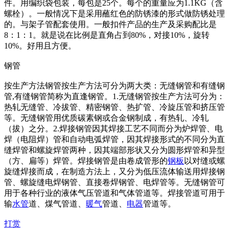
件。用编织袋包装，每包是25个。每个的重量应为1.1KG（含
螺栓）。一般情况下是采用蘸红色的防锈漆的形式做防锈处理
的。与架子管配套使用。一般扣件产品的生产及采购配比是
8：1：1。就是说在比例是直角占到80%，对接10%，旋转
10%。好用且方便。
钢管
按生产方法钢管按生产方法可分为两大类：无缝钢管和有缝钢
管,有缝钢管简称为直逢钢管。1.无缝钢管按生产方法可分为：
热轧无缝管、冷拔管、精密钢管、热扩管、冷旋压管和挤压管
等。无缝钢管用优质碳素钢或合金钢制成，有热轧、冷轧
（拔）之分。2.焊接钢管因其焊接工艺不同而分为炉焊管、电
焊（电阻焊）管和自动电弧焊管，因其焊接形式的不同分为直
缝焊管和螺旋焊管两种，因其端部形状又分为圆形焊管和异型
（方、扁等）焊管。焊接钢管是由卷成管形的
钢板
以对缝或螺
旋缝焊接而成，在制造方法上，又分为低压流体输送用焊接钢
管、螺旋缝电焊钢管、直接卷焊钢管、电焊管等。无缝钢管可
用于各种行业的液体气压管道和气体管道等。焊接管道可用于
输
水管
道、煤气管道、
暖气
管道、
电器
管道等。
打赏