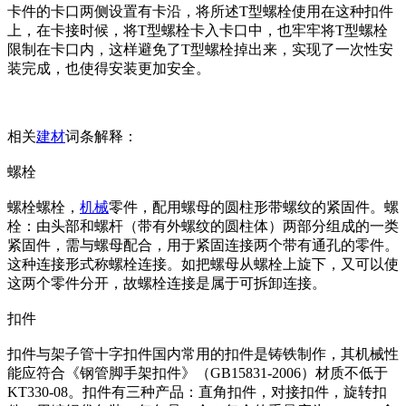
卡件的卡口两侧设置有卡沿，将所述T型螺栓使用在这种扣件
上，在卡接时候，将T型螺栓卡入卡口中，也牢牢将T型螺栓
限制在卡口内，这样避免了T型螺栓掉出来，实现了一次性安
装完成，也使得安装更加安全。
相关
建材
词条解释：
螺栓
螺栓螺栓，
机械
零件，配用螺母的圆柱形带螺纹的紧固件。螺
栓：由头部和螺杆（带有外螺纹的圆柱体）两部分组成的一类
紧固件，需与螺母配合，用于紧固连接两个带有通孔的零件。
这种连接形式称螺栓连接。如把螺母从螺栓上旋下，又可以使
这两个零件分开，故螺栓连接是属于可拆卸连接。
扣件
扣件与架子管十字扣件国内常用的扣件是铸铁制作，其机械性
能应符合《钢管脚手架扣件》（GB15831-2006）材质不低于
KT330-08。扣件有三种产品：直角扣件，对接扣件，旋转扣