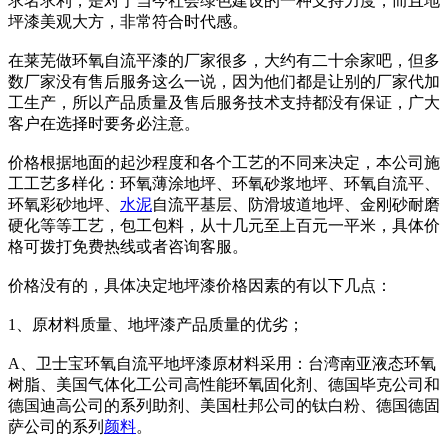
求名求利，是对于当今社会绿色建设的一种支持力度，而且地
坪漆美观大方，非常符合时代感。
在莱芜做环氧自流平漆的厂家很多，大约有二十余家吧，但多
数厂家没有售后服务这么一说，因为他们都是让别的厂家代加
工生产，所以产品质量及售后服务技术支持都没有保证，广大
客户在选择时要务必注意。
价格根据地面的起沙程度和各个工艺的不同来决定，本公司施
工工艺多样化：环氧薄涂地坪、环氧砂浆地坪、环氧自流平、
环氧彩砂地坪、
水泥
自流平基层、防滑坡道地坪、金刚砂耐磨
硬化等等工艺，包工包料，从十几元至上百元一平米，具体价
格可拨打免费热线或者咨询客服。
价格没有的，具体决定地坪漆价格因素的有以下几点：
1、原材料质量、地坪漆产品质量的优劣；
A、卫士宝环氧自流平地坪漆原材料采用：台湾南亚液态环氧
树脂、美国气体化工公司高性能环氧固化剂、德国毕克公司和
德国迪高公司的系列助剂、美国杜邦公司的钛白粉、德国德固
萨公司的系列
颜料
。