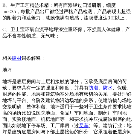
B、生产工艺精益求精：所有面漆经过四道研磨，细度
um≤35，每批产品出厂都经过严格产品检测，产品表现出超强
的附着力和遮盖力，漆膜饱满有质感，漆膜硬度达3 H以上，
C、卫士宝环氧自流平地坪漆注重环保，不损害人体健康，产
品不含毒性物质、无气味；
相关
建材
词条解释：
地坪
地坪是底层房间与土层相接触的部分，它承受底层房间的荷
载，要求具有一定的强度和刚度，并具有
防潮
、
防水
、保暖、
耐磨的性能。地层和建筑物室外场地有密切的关系，要处理好
地坪与平台、台阶及建筑物沿边场地的关系，使建筑物与场地
交接明确，整体和谐。地坪适用于一些对于卫生条件要求比较
高的场所比如说医院地面、食品厂车间地面、制药厂车间地
面、实验楼地面、机房地面等；和要求抗冲压抗腐蚀耐磨的地
面比如说地下停车场、工厂库房（过
叉车
）等。建筑行业：地
坪是建筑底层房间与下部土层接触的部分，它承担着低层房间