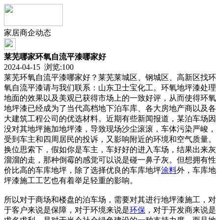
家居商企动态
莱芜哪家环氧自流平漆哪家好
2024-04-15 浏览:
100
莱芜环氧自流平漆哪家好？莱芜莱城区、钢城区、高新区找环
氧自流平漆请与我们联系：山东卫士宝化工。环氧地坪漆处理
地面的效果以及美观已获得市场上的一致好评，从而使得环氧
地坪漆已经成为了当代高档地下泊车库、各大房地产商以及各
大建筑工程公司的优选材料。近期有些新闻报道，某泊车场因
没对其地坪施加地坪漆，导致现场沙尘滚滚，车体污染严峻，
受到车主和四周居民的投诉，又影响附近的环境和空气质量。
换位思索下，假如你是车主，车好好的进入车场，结果出来灰
溜溜的走，那种倒霉的感觉可以说是碰一鼻子灰。但想拥有性
价比高的车库地坪，除了选择优良的车库地坪
涂料
外，车库地
坪漆施工工艺也有着举足轻重的影响。
所以对于商场和楼盘的泊车场，需要对其进行地坪漆施工，对
于客户来说是保障，对于环境来说是
环保
，对于开发商来说是