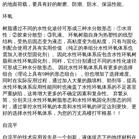
的地面荷载，要具有好的耐磨、防潮、防水、保温性能。
环氧
树脂通过不同的水性化途径可形成三种水分散形态：①水溶
性；②胶束分散型；③乳液。 环氧树脂自身为热塑性的线型
结构，受热后固态变为液态，高粘度变为低粘度，只有与固化
剂配合使用才具有实用价值 （纯正的单组分水性环氧体系也
需加入潜伏型固化剂）。因此水性环氧体系应包含水性环氧树
脂和水性环氧固化剂，同样，它们分别通过不同的水性化途径
可形成三种水分散形态。 因此水性环氧体系具有更多的选择
组合（理论上具有9种的形态组合），但也增加了选择难度。
同时在实际应用过程，通过加入大量的颜填料、助剂等，提高
水性环氧体系应用性能同时也掩盖了水性环氧体系的不足甚至
严重缺陷，这将增大更多的不确定因素和复杂性。 弃繁从
简，分别关注水性环氧树脂形态和水性环氧固化剂形态的同
时，通过掌控水性环氧的本质和水性环氧的评定达到更快、更
好的选择水性环氧体系，为您的万丈高楼打牢根基！！
自流平
自流平的技术应用首先是一个创新，液体状态下的地坪材料在