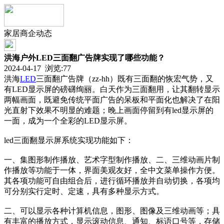
家居商企动态
洪海户外LED三面翻广告牌实现了哪些功能？
2024-04-17 浏览:
77
洪海
LED
三面翻广告牌（zz-hh）既有三面翻的恢宏气势，又
有LED显示屏的磅礴绚丽。白天作为三面翻用，让其翻转显示
两幅画面，既避免传统平面广告的呆板和平面化也解决了在阳
光直射下效果不明显的难题；晚上画面停留到有led显示屏的
一面，成为一个全彩的LED显示屏。
led三面翻显示屏系统实现功能如下：
一、集图形制作播放、艺术字型制作播放、二、三维动画片制
作播放等功能于一体，界面美观友好，全中文菜单操作方便。
其各项功能可自由组合后，进行循环播放并自动切换，各项均
可分别实行定时、定速，具有多种显示方式。
二、可以显示各种计算机信息，图形、图像及三维动画等；具
有丰富的播放方式，显示滚动信息、通知、标语口号等，存储