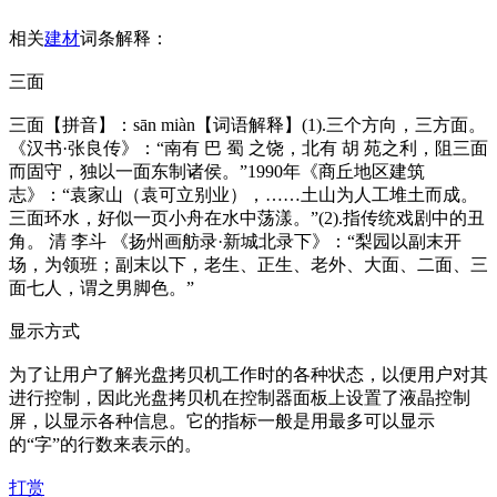
相关
建材
词条解释：
三面
三面【拼音】：sān miàn【词语解释】(1).三个方向，三方面。
《汉书·张良传》：“南有 巴 蜀 之饶，北有 胡 苑之利，阻三面
而固守，独以一面东制诸侯。”1990年《商丘地区建筑
志》：“袁家山（袁可立别业），……土山为人工堆土而成。
三面环水，好似一页小舟在水中荡漾。”(2).指传统戏剧中的丑
角。 清 李斗 《扬州画舫录·新城北录下》：“梨园以副末开
场，为领班；副末以下，老生、正生、老外、大面、二面、三
面七人，谓之男脚色。”
显示方式
为了让用户了解光盘拷贝机工作时的各种状态，以便用户对其
进行控制，因此光盘拷贝机在控制器面板上设置了液晶控制
屏，以显示各种信息。它的指标一般是用最多可以显示
的“字”的行数来表示的。
打赏