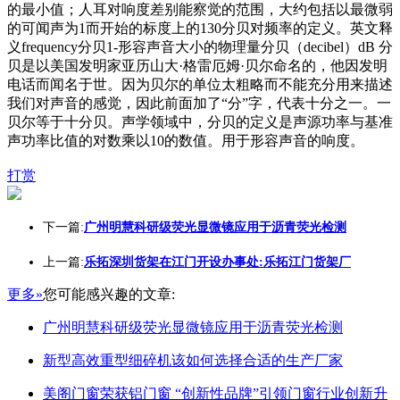
的最小值；人耳对响度差别能察觉的范围，大约包括以最微弱
的可闻声为1而开始的标度上的130分贝对频率的定义。英文释
义frequency分贝1-形容声音大小的物理量分贝（decibel）dB 分
贝是以美国发明家亚历山大·格雷厄姆·贝尔命名的，他因发明
电话而闻名于世。因为贝尔的单位太粗略而不能充分用来描述
我们对声音的感觉，因此前面加了“分”字，代表十分之一。一
贝尔等于十分贝。声学领域中，分贝的定义是声源功率与基准
声功率比值的对数乘以10的数值。用于形容声音的响度。
打赏
下一篇:
广州明慧科研级荧光显微镜应用于沥青荧光检测
上一篇:
乐拓深圳货架在江门开设办事处:乐拓江门货架厂
更多»
您可能感兴趣的文章:
广州明慧科研级荧光显微镜应用于沥青荧光检测
新型高效重型细碎机该如何选择合适的生产厂家
美阁门窗荣获铝门窗 “创新性品牌”引领门窗行业创新升