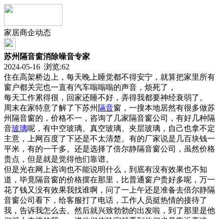
家居商企动态
苏州隔音窗消除噪音专家
2024-05-16 浏览:
62
住在高架桥边上，每天晚上睡觉都不得安宁，就算把家里所有
窗户都关完也一直有汽车嗡嗡嗡的声音，烦死了，
每天工作累得很，回家还睡不好，弄得我都要神经衰弱了。
周末在家特意了解了下苏州
隔音
窗，一搜本地居然有很多做苏
州隔音窗的，价格不一，咨询了几家隔音窗公司，有好几种隔
音
玻璃
呢，有中空玻璃、真空玻璃、夹层玻璃，自己也拿不定
主意，上网百度了下还是不太清楚。有的厂家说是几百块钱一
平米，有的一千多。还是选择了倍尔静隔音窗公司，虽然价格
贵点，但是就是觉得他们靠谱。
但是光在网上咨询也不能说明什么，到底有没有效果也不知
道，毕竟隔音窗的价格摆在那里，比普通窗户贵好多呢，万一
花了钱又没有效果我找谁啊，问了一上午还是准备去倍尔静隔
音窗公司看下，给客服打了电话，工作人员挺热情的接待了
我，告诉我怎么去。然后就兴致勃勃的出发啦，到了那里是他