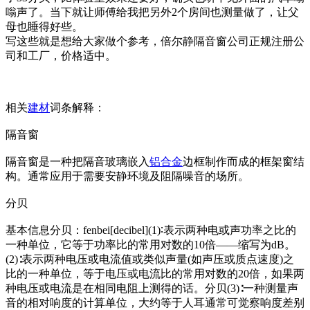
嗡声了。当下就让师傅给我把另外2个房间也测量做了，让父
母也睡得好些。
写这些就是想给大家做个参考，倍尔静隔音窗公司正规注册公
司和工厂，价格适中。
相关
建材
词条解释：
隔音窗
隔音窗是一种把隔音玻璃嵌入
铝合金
边框制作而成的框架窗结
构。通常应用于需要安静环境及阻隔噪音的场所。
分贝
基本信息分贝：fenbei[decibel](1)∶表示两种电或声功率之比的
一种单位，它等于功率比的常用对数的10倍——缩写为dB。
(2)∶表示两种电压或电流值或类似声量(如声压或质点速度)之
比的一种单位，等于电压或电流比的常用对数的20倍，如果两
种电压或电流是在相同电阻上测得的话。分贝(3)∶一种测量声
音的相对响度的计算单位，大约等于人耳通常可觉察响度差别