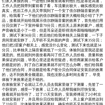
们派人来接的我，一进他们体验室就看到他们也是靠近高速，
工作人员把我带到窗前看了看，车流量比较大，确实感觉比较
真实，然后工作人员又带我到了一个安了倍尔静隔音窗的房
间，给我看了一下他们的倍尔静隔音窗并大概给我介绍了下产
品，接着就开始给我展示倍尔静隔音窗的效果了，首先他们用
分贝仪测了一下室外噪音70分贝；然后关上原来的窗户，感觉
声音确实是小了一些，但是耳朵还是听得清外面嗡嗡嗡的声
音，测试下来56分贝；然后他们给我单独关上隔音窗，一下子
房间里就安静了，几乎听不见外面的声音，测试下来35分贝；
他们把2层窗户都关上，感觉没什么变化，测试下来也就是34
分贝，比单独关上隔音窗就低了一分贝。体验到这里我还是挺
满意的。然后就到外面坐着再问了些工作人员价格、质量和效
果保证的问题，毕竟心里还是有些疑虑，有些商家展示给客户
的都是好的，到了自己家效果就不好可怎么办啊，他们给我看
了他们的合同，并说都是给客户签分贝合同保证安装后的效果
的，达不到效果全额退款。我也没那么多时间去看了， 毕竟
体验下来效果还是不错的。
在体验室呆了会就让工作人员去我家里做了下测量，先签了一
个卧室的，感受一下效果，让工作人员帮我催到尽快安装。
接着就开始等待了，过了15天安装的，安装师傅花了2小时左
右就安装好了，并且用分贝仪给我测试了，关上窗户居然达到
了33分贝，比体验室效果还要好，确实也听不见外面的汽车嗡