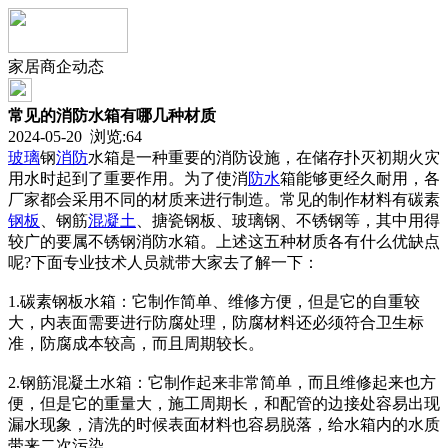
家居商企动态
常见的消防水箱有哪几种材质
2024-05-20 浏览:
64
玻璃
钢
消防
水箱是一种重要的消防设施，在储存扑灭初期火灾
用水时起到了重要作用。为了使消
防水
箱能够更经久耐用，各
厂家都会采用不同的材质来进行制造。常见的制作材料有碳素
钢板
、钢筋
混凝土
、搪瓷钢板、玻璃钢、不锈钢等，其中用得
较广的要属不锈钢消防水箱。上述这五种材质各有什么优缺点
呢?下面专业技术人员就带大家去了解一下：
1.碳素钢板水箱：它制作简单、维修方便，但是它的自重较
大，内表面需要进行防腐处理，防腐材料还必须符合卫生标
准，防腐成本较高，而且周期较长。
2.钢筋混凝土水箱：它制作起来非常简单，而且维修起来也方
便，但是它的重量大，施工周期长，和配管的边接处容易出现
漏水现象，清洗的时候表面材料也容易脱落，给水箱内的水质
带来二次污染。