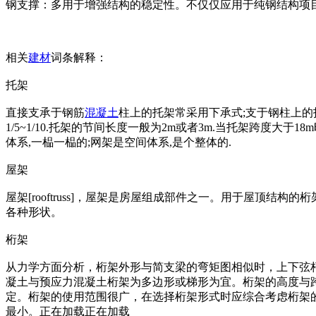
钢支撑：多用于增强结构的稳定性。不仅仅应用于纯钢结构项
相关
建材
词条解释：
托架
直接支承于钢筋
混凝土
柱上的托架常采用下承式;支于钢柱上的
1/5~1/10.托架的节间长度一般为2m或者3m.当托架跨度
体系,一榀一榀的;网架是空间体系,是个整体的.
屋架
屋架[rooftruss]，屋架是房屋组成部件之一。用于屋
各种形状。
桁架
从力学方面分析，桁架外形与简支梁的弯矩图相似时，上下弦
凝土与预应力混凝土桁架为多边形或梯形为宜。桁架的高度与跨度之比，
定。桁架的使用范围很广，在选择桁架形式时应综合考虑桁架
最小。正在加载正在加载