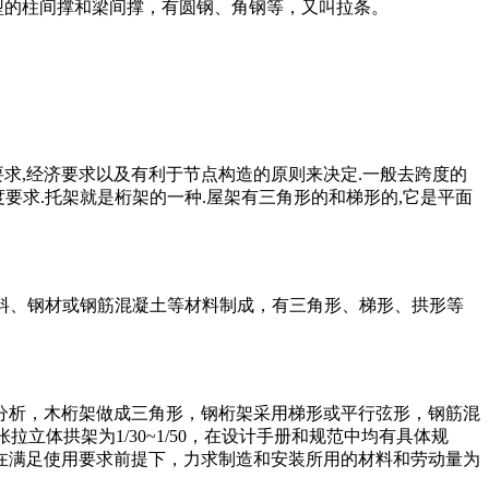
型的柱间撑和梁间撑，有圆钢、角钢等，又叫拉条。
要求,经济要求以及有利于节点构造的原则来决定.一般去跨度的
外刚度要求.托架就是桁架的一种.屋架有三角形的和梯形的,它是平面
用木料、钢材或钢筋混凝土等材料制成，有三角形、梯形、拱形等
分析，木桁架做成三角形，钢桁架采用梯形或平行弦形，钢筋混
张拉立体拱架为1/30~1/50，在设计手册和规范中均有具体规
在满足使用要求前提下，力求制造和安装所用的材料和劳动量为