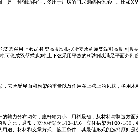
目，是一种辅助构件，多用于厂房的门式钢结构体系中。比如X
托架常采用上承式,托架高度应根据所支承的屋架端部高度,刚度
大于18m时,可做成双壁式,此时,上下弦采用平放的H型钢以满足平面
顶结构的桁架，它承受屋面和构架的重量以及作用在上弦上的风载，多
杆的轴力分布均匀，腹杆轴力小，用料最省；从材料与制造方面
通常，立体桁架为1/12~1/16，立体拱架为1/20~1/30，
的用途、材料和支承方式、施工条件，其最佳形式的选择原则是