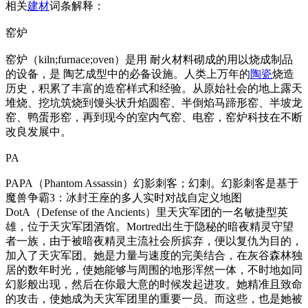
相关
建材
词条解释：
窑炉
窑炉（kiln;furnace;oven）是用 耐火材料砌成的用以烧成制品
的设备，是 陶艺成型中的必备设施。人类上万年的
陶瓷
烧造
历史，积累了丰富的造窑样式和经验。从原始社会的地上露天
堆烧、挖坑筑烧到馒头状升焰圆窑、半倒焰马蹄形窑、半坡龙
窑、鸭蛋形窑，再到现今的室内气窑、电窑，窑炉科技在不断
改良发展中。
PA
PAPA（Phantom Assassin）幻影刺客；幻刺。幻影刺客是基于
魔兽争霸3：冰封王座的多人实时对战自定义地图
DotA（Defense of the Ancients）里天灾军团的一名敏捷型英
雄，位于天灾军团酒馆。Mortred出生于隐秘的暗夜精灵守望
者一族，由于被暗夜精灵主流社会所摈弃，便以复仇为目的，
加入了天灾军团。她是力量与速度的完美结合，在灰谷森林独
居的数年时光，使她能够与周围的地形浑然一体，不时地如同
幻影般出现，然后在你最大意的时候发起进攻。她精准且致命
的攻击，使她成为天灾军团里的重要一员。而这些，也是她被