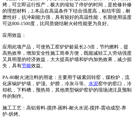
烤，可立即运行投产，极大的缩短了停炉的时间，是抢修补修
的理想材料，2.本品在高温条件下结合强度高，粘结牢固，耐
磨性好，抗冲刷能力强，具有较好的高温性能，长期使用温度
可达800-1500度，比同质烧结耐火砖性能更为良好。
应用效益：
应用此项产品，可使热工窑炉炉龄延长2-5倍，节约燃料，提
高热效率，增加安全性施工简单方便，既能减轻工人劳动强度
又具明显的经济效益，大大提高炉墙和炉内加热效果，减少损
失，具有
节能
效益。
PA-80耐火浇注料的用途：主要用于碳素回转窑，煤粉炉，流
化床锅炉炉墙，炉顶。炉膛，冷灰斗等。
水泥
窑中的窑口，冷
却机，下料槽，预热筒，其他类型锅炉窑炉的现场浇注及预制
件的制作。
施工工艺：高铝骨料-搅拌-困料-耐火水泥-搅拌-震动成型-养
护-烘烤。