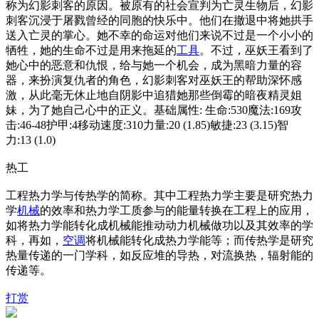
称为幻影刺客的原因。被原有的社会宣判为亡灵生物后，幻影
刺客沉浸于屠戮曾经的同胞的快乐中。他们在撤退中将她拱手
送入亡灵的掌心。她不幸的命运对他们来说不过是一个小小的
牺牲，她的生命不过是用来拖延的
工具
。不过，巫妖王看到了
她心中的恶意和仇恨，给与她一个机会，成为黑暗力量的容
器，来扮演复仇者的角色，幻影刺客对巫妖王的帮助深怀感
激，从此毫无休止地自阴影中追猎她那些倒霉的暗夜精灵姐
妹，为了她自己心中的正义。基础属性: 生命:530魔法:169攻
击:46-48护甲:4移动速度:310力量:20 (1.85)敏捷:23 (3.15)智
力:13 (1.0)
热工
工程热力学与传热学的简称。其中工程热力学主要是研究热力
学
机械
的效率和热力学工质参与的能量转换在工程上的应用，
如将热力学能转化成机械能推动动力机械做功以及其效率的学
科，再如，
空调
将机械能转化成热力学能等；而传热学是研究
热量传递的一门学科，如反应堆的导热，对流换热，辐射能的
传递等。
打赏