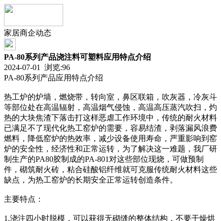
家居商企动态
PA-80系列产品浇注料可塑料应用特点介绍
2024-07-01 浏览:
96
PA-80系列产品应用特点介绍
热工炉的炉墙，燃烧带，转向室，鼻区联箱，吹灰器，冷灰斗
等部位处在高温辐射，高温烟气侵蚀，高温高压蒸汽吹扫，灼
热的大块焦渣下落击打这样恶虐工作环境中，传统的耐火材料
已满足不了现代化热工窑炉的需要，容易结渣，剥落漏风浪费
燃料，降低窑炉的热效率，减少设备使用寿命，严重影响到窑
炉的安全性，经济性和正常运转，为了解决这一难题，我厂研
制生产的PA80胶制成的PA-801对这些部位现烧，可做预制
件，砌筑耐火砖，粘合硅酸铝纤维就可克服传统耐火材料这些
缺点，为热工窑炉的长期安全正常运转创造条件。
主要特点：
1.浇注四小时脱模，可以获得无砌缝的整体结构，不要干燥烘