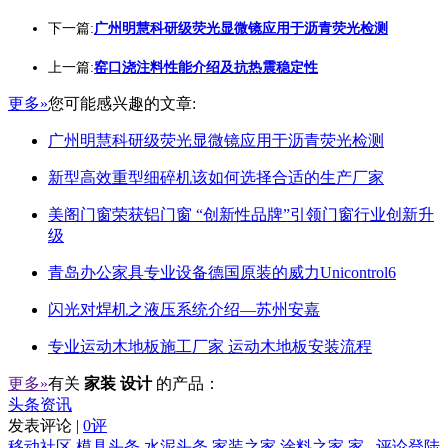
下一篇:
广州明慧科研级荧光显微镜应用于沥青荧光检测
上一篇:
窑口浇注料性能介绍及抗热震稳定性
更多»
您可能感兴趣的文章:
广州明慧科研级荧光显微镜应用于沥青荧光检测
新型高效重型细碎机该如何选择合适的生产厂家
美阁门窗荣获铝门窗 “创新性品牌”引领门窗行业创新升
级
青岛办公家具专业设备德国原装的威力Unicontrol6
闪光对焊机之液压系统介绍—苏州安嘉
专业运动木地板施工厂家 运动木地板安装流程
更多»
有关
家装 设计
的产品：
头条资讯
发表评论 |
0评
移动社区
模具头条
水泥头条
家装之家
涂料之家
家
评论登陆