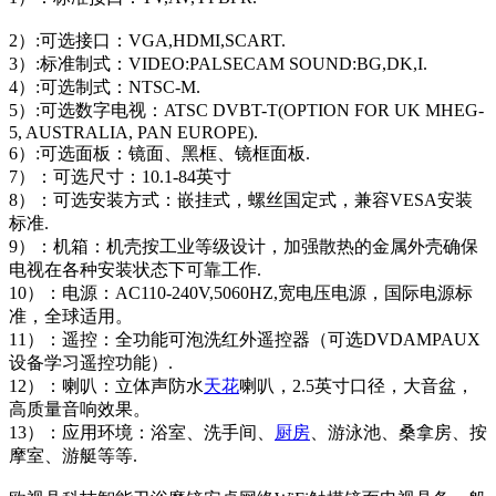
2）:可选接口：VGA,HDMI,SCART.
3）:标准制式：VIDEO:PALSECAM SOUND:BG,DK,I.
4）:可选制式：NTSC-M.
5）:可选数字电视：ATSC DVBT-T(OPTION FOR UK MHEG-
5, AUSTRALIA, PAN EUROPE).
6）:可选面板：镜面、黑框、镜框面板.
7）：可选尺寸：10.1-84英寸
8）：可选安装方式：嵌挂式，螺丝国定式，兼容VESA安装
标准.
9）：机箱：机壳按工业等级设计，加强散热的金属外壳确保
电视在各种安装状态下可靠工作.
10）：电源：AC110-240V,5060HZ,宽电压电源，国际电源标
准，全球适用。
11）：遥控：全功能可泡洗红外遥控器（可选DVDAMPAUX
设备学习遥控功能）.
12）：喇叭：立体声防水
天花
喇叭，2.5英寸口径，大音盆，
高质量音响效果。
13）：应用环境：浴室、洗手间、
厨房
、游泳池、桑拿房、按
摩室、游艇等等.