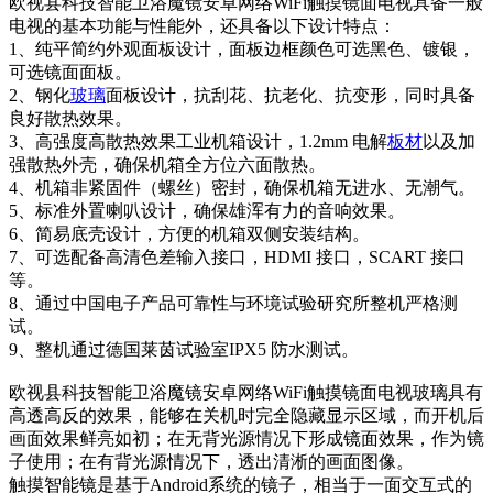
欧视县科技智能卫浴魔镜安卓网络WiFi触摸镜面电视具备一般
电视的基本功能与性能外，还具备以下设计特点：
1、纯平简约外观面板设计，面板边框颜色可选黑色、镀银，
可选镜面面板。
2、钢化
玻璃
面板设计，抗刮花、抗老化、抗变形，同时具备
良好散热效果。
3、高强度高散热效果工业机箱设计，1.2mm 电解
板材
以及加
强散热外壳，确保机箱全方位六面散热。
4、机箱非紧固件（螺丝）密封，确保机箱无进水、无潮气。
5、标准外置喇叭设计，确保雄浑有力的音响效果。
6、简易底壳设计，方便的机箱双侧安装结构。
7、可选配备高清色差输入接口，HDMI 接口，SCART 接口
等。
8、通过中国电子产品可靠性与环境试验研究所整机严格测
试。
9、整机通过德国莱茵试验室IPX5 防水测试。
欧视县科技智能卫浴魔镜安卓网络WiFi触摸镜面电视玻璃具有
高透高反的效果，能够在关机时完全隐藏显示区域，而开机后
画面效果鲜亮如初；在无背光源情况下形成镜面效果，作为镜
子使用；在有背光源情况下，透出清淅的画面图像。
触摸智能镜是基于Android系统的镜子，相当于一面交互式的