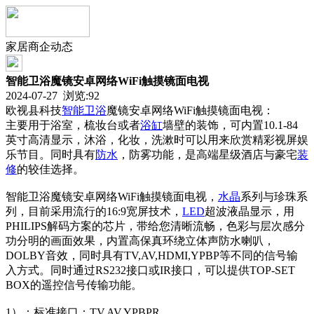
家居商企动态
智能卫浴魔镜安卓网络WiFi触摸镜面电视
2024-07-27 浏览:
92
欧视县科技
智能
卫浴
魔镜安卓网络WiFi触摸镜面电视：
主要用于浴室，梳妆台或者
浴缸
墙壁的装饰，可内置10.1-84
英寸高清显示，沐浴，化妆，洗漱时可以用来欣赏精彩视屏娱
乐节目。同时具有
防水
，防雾功能，是高端星级酒店与豪宅
装
修
的较佳选择。
智能卫浴魔镜安卓网络WiFi触摸镜面电视，
水晶
系列与珍珠系
列，目前采用流行的16:9宽屏技术，
LED
超波液晶显示，用
PHILIPS解码方案的芯片，带给您清晰流畅，色彩与层次感分
功分明的画面效果，内置高保真环绕立体声防水喇叭，
DOLBY音效，同时具有TV,AV,HDMI,YPBP等不同的信号输
入方式。同时通过RS232接口或IR接口，可以提供TOP-SET
BOX的遥控信号传输功能。
1）：标准接口：TV,AV,YPBPR.