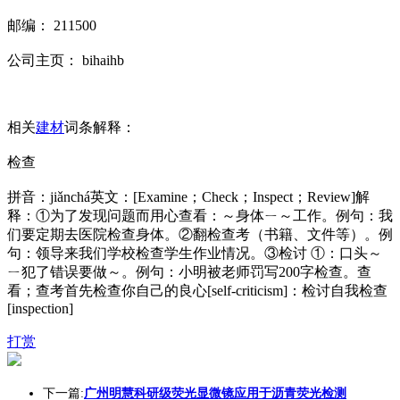
邮编： 211500
公司主页： bihaihb
相关
建材
词条解释：
检查
拼音：jiǎnchá英文：[Examine；Check；Inspect；Review]解
释：①为了发现问题而用心查看：～身体ㄧ～工作。例句：我
们要定期去医院检查身体。②翻检查考（书籍、文件等）。例
句：领导来我们学校检查学生作业情况。③检讨 ①：口头～
ㄧ犯了错误要做～。例句：小明被老师罚写200字检查。查
看；查考首先检查你自己的良心[self-criticism]：检讨自我检查
[inspection]
打赏
下一篇:
广州明慧科研级荧光显微镜应用于沥青荧光检测