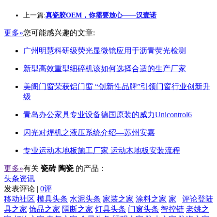
上一篇:
真瓷胶OEM，你需要放心——汉壹诺
更多»
您可能感兴趣的文章:
广州明慧科研级荧光显微镜应用于沥青荧光检测
新型高效重型细碎机该如何选择合适的生产厂家
美阁门窗荣获铝门窗 “创新性品牌”引领门窗行业创新升
级
青岛办公家具专业设备德国原装的威力Unicontrol6
闪光对焊机之液压系统介绍—苏州安嘉
专业运动木地板施工厂家 运动木地板安装流程
更多»
有关
瓷砖 陶瓷
的产品：
头条资讯
发表评论 |
0评
移动社区
模具头条
水泥头条
家装之家
涂料之家
家
评论登陆
具之家
饰品之家
隔断之家
灯具头条
门窗头条
智控链
老姚之