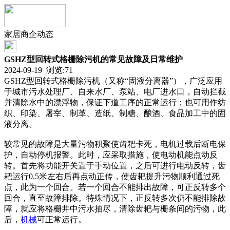
家居商企动态
GSHZ型回转式格栅除污机的常见故障及日常维护
2024-09-19 浏览:
71
GSHZ型回转式格栅除污机（又称“固液分离器”），广泛应用
于城市污水处理厂、自来水厂、泵站、电厂进水口，自动拦截
并清除水中的漂浮物，保证下道工序的正常运行；也可用作纺
织、印染、屠宰、制革、造纸、制糖、酿酒、食品加工中的固
液分离。
较常见的故障是大量污物积聚使齿耙卡死，电机过载后断电保
护，自动停机报警。此时，应采取措施，使电动机能点动反
转。首先将功能开关置于手动位置，之后可进行电动反转，齿
耙运行0.5米左右后再点动正传，使齿耙提升污物顺利通过死
点，此为一个回合。若一个回合不能排出故障，可正反转多个
回合，直至故障排除。特殊情况下，正反转多次仍不能排除故
障，就应将格栅井中污水抽尽，清除齿耙与栅条间的污物，此
后，
机械
可正常运行。