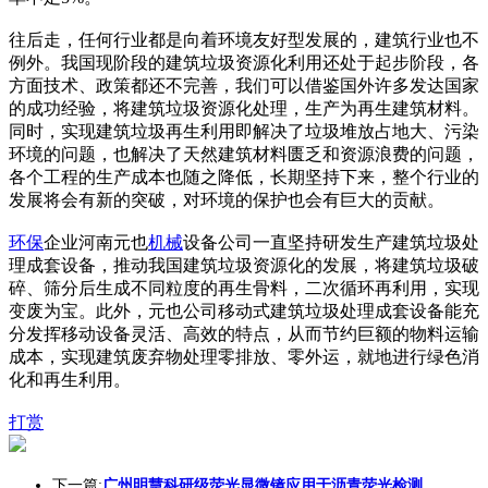
往后走，任何行业都是向着环境友好型发展的，建筑行业也不
例外。我国现阶段的建筑垃圾资源化利用还处于起步阶段，各
方面技术、政策都还不完善，我们可以借鉴国外许多发达国家
的成功经验，将建筑垃圾资源化处理，生产为再生建筑材料。
同时，实现建筑垃圾再生利用即解决了垃圾堆放占地大、污染
环境的问题，也解决了天然建筑材料匮乏和资源浪费的问题，
各个工程的生产成本也随之降低，长期坚持下来，整个行业的
发展将会有新的突破，对环境的保护也会有巨大的贡献。
环保
企业河南元也
机械
设备公司一直坚持研发生产建筑垃圾处
理成套设备，推动我国建筑垃圾资源化的发展，将建筑垃圾破
碎、筛分后生成不同粒度的再生骨料，二次循环再利用，实现
变废为宝。此外，元也公司移动式建筑垃圾处理成套设备能充
分发挥移动设备灵活、高效的特点，从而节约巨额的物料运输
成本，实现建筑废弃物处理零排放、零外运，就地进行绿色消
化和再生利用。
打赏
下一篇:
广州明慧科研级荧光显微镜应用于沥青荧光检测