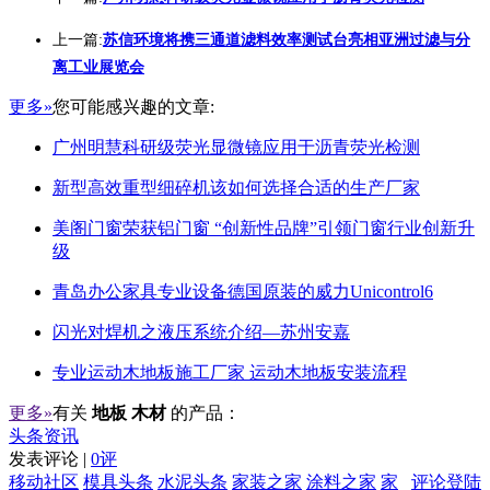
上一篇:
苏信环境将携三通道滤料效率测试台亮相亚洲过滤与分
离工业展览会
更多»
您可能感兴趣的文章:
广州明慧科研级荧光显微镜应用于沥青荧光检测
新型高效重型细碎机该如何选择合适的生产厂家
美阁门窗荣获铝门窗 “创新性品牌”引领门窗行业创新升
级
青岛办公家具专业设备德国原装的威力Unicontrol6
闪光对焊机之液压系统介绍—苏州安嘉
专业运动木地板施工厂家 运动木地板安装流程
更多»
有关
地板 木材
的产品：
头条资讯
发表评论 |
0评
移动社区
模具头条
水泥头条
家装之家
涂料之家
家
评论登陆