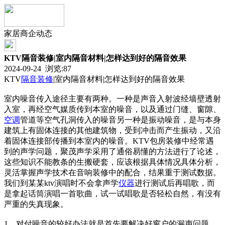
家居商企动态
KTV隔音装修|室内隔音材料|怎样达到好的隔音效果
2024-09-24 浏览:
87
KTV
隔音
装修
|室内隔音材料|怎样达到好的隔音效果
室内噪音传入途径主要有两种。一种是声音入射波经墙壁透射
入室，再经空气媒质传到本室的噪音，以及通过门缝、窗隙、
空调
管道等空气孔洞传入的噪音另一种是振动噪音，是与本身
建筑上有固体连接的其他建筑物，受到冲击而产生振动，又沿
着固体连接部传播到本室内的噪音。KTV包房装修中经常遇
到的声学问题，聚茂声学采用了通俗易懂的方法进行了论述，
这些知识不能教条的生搬硬套，应该根据具体情况具体分析，
灵活掌握声学技术在音响装修中的配合，结果重于测试数据。
我们到某某ktv演唱时不会拿声学
仪器
进行测试后再唱歌，而
是拿起话筒演唱一首歌曲，试一试唱歌是否轻松自然，有没有
严重的失真现象。
1、对付噪音的较好办法就是首先要解决好窗户的漏声问题。