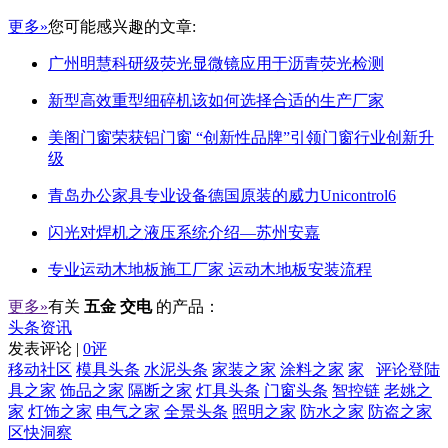
更多»
您可能感兴趣的文章:
广州明慧科研级荧光显微镜应用于沥青荧光检测
新型高效重型细碎机该如何选择合适的生产厂家
美阁门窗荣获铝门窗 “创新性品牌”引领门窗行业创新升
级
青岛办公家具专业设备德国原装的威力Unicontrol6
闪光对焊机之液压系统介绍—苏州安嘉
专业运动木地板施工厂家 运动木地板安装流程
更多»
有关
五金 交电
的产品：
头条资讯
发表评论 |
0评
移动社区
模具头条
水泥头条
家装之家
涂料之家
家
评论登陆
具之家
饰品之家
隔断之家
灯具头条
门窗头条
智控链
老姚之
家
灯饰之家
电气之家
全景头条
照明之家
防水之家
防盗之家
区快洞察