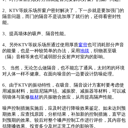
2、KTV等娱乐场所窗户密封解决了，下一步就是要加强门的
隔音问题，而门的隔音不是说加厚了就行的，还得看密封性
能。
3、提高墙体的吸声、隔音性能。
4、另外KTV等娱乐场所通过使用厚质
窗帘
也可消耗部分声音
的能量，也是一种较简单的办法，采用
地毯
，织物甚至吸
（隔）音棉等来也可减弱部分反射声对室内的影响。
5、 当然，无论怎么做隔音，也不能忘了通风，太封闭的环境
对人体一样不健康。在面向噪音的一边要设计防噪处理。
6、由于KTV的振动特性，在吸音、隔音设计方案时要考虑使
用减振材料，如阻尼隔声毡、减振胶、减振器等材料，可以减
弱墙体与装修
板材
的共振吻合效应，从而提高隔声性能。
噪声控制措施实施后，应及时进行降噪效果鉴定。如未达到预
期效果，应查找原因，分析结果，补加新的控制措施，直罕达
到预期的效果。较后对整个嗓声控制工作进行评价，其内容包
括降嗓效果、投资多少及对正常工作的影响等。