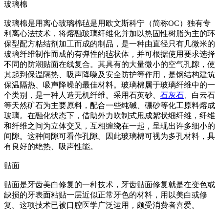
玻璃棉
玻璃棉是用离心玻璃棉毡是用欧文斯科宁（简称OC）独有专
利离心法技术，将熔融玻璃纤维化并加以热固性树脂为主的环
保型配方粘结剂加工而成的制品，是一种由直径只有几微米的
玻璃纤维制作而成的有弹性的毡状体，并可根据使用要求选择
不同的防潮贴面在线复合。其具有的大量微小的空气孔隙，使
其起到保温隔热、吸声降噪及安全防护等作用，是钢结构建筑
保温隔热、吸声降噪的最佳材料。玻璃棉属于玻璃纤维中的一
个类别，是一种人造无机纤维。采用石英砂、
石灰石
、白云石
等天然矿石为主要原料，配合一些纯碱、硼砂等化工原料熔成
玻璃。在融化状态下，借助外力吹制式甩成絮状细纤维，纤维
和纤维之间为立体交叉，互相缠绕在一起，呈现出许多细小的
间隙。这种间隙可看作孔隙。因此玻璃棉可视为多孔材料，具
有良好的绝热、吸声性能。
贴面
贴面是牙齿美白修复的一种技术，牙齿贴面修复就是在变色或
缺损的牙表面粘贴一层近似正常牙色的材料，用以美白或修
复。这项技术已被口腔医学广泛运用，颇受消费者喜爱。