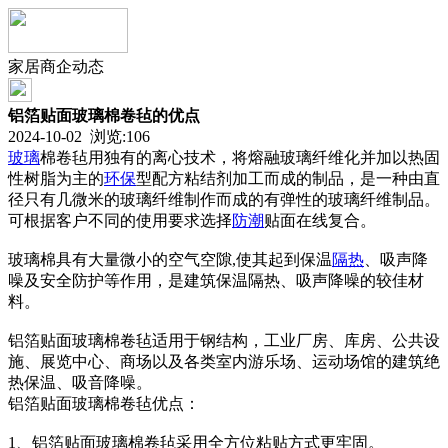
家居商企动态
铝箔贴面玻璃棉卷毡的优点
2024-10-02 浏览:
106
玻璃
棉卷毡用独有的离心技术，将熔融玻璃纤维化并加以热固
性树脂为主的
环保
型配方粘结剂加工而成的制品，是一种由直
径只有几微米的玻璃纤维制作而成的有弹性的玻璃纤维制品。
可根据客户不同的使用要求选择
防潮
贴面在线复合。
玻璃棉具有大量微小的空气空隙,使其起到保温
隔热
、吸声降
噪及安全防护等作用，是建筑保温隔热、吸声降噪的较佳材
料。
铝箔贴面玻璃棉卷毡适用于钢结构，工业厂房、库房、公共设
施、展览中心、商场以及各类室内游乐场、运动场馆的建筑绝
热保温、吸音降噪。
铝箔贴面玻璃棉卷毡优点：
1、铝箔贴面玻璃棉卷毡采用全方位粘贴方式更牢固。