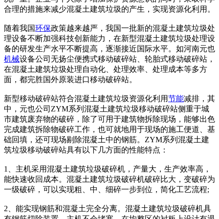
合理的措施来减少混凝土建筑垃圾的产生，实现资源化利用。
随着我国
环保
政策越来越严，我国一批新的混凝土建筑垃圾处
理设备不断加强科技创新能力，在新型混凝土建筑垃圾处理设
备的研发生产水平不断提高，逐渐接近国际水平。如河南元也
机械
设备公司无扬尘便携式移动破碎站、轮胎式移动破碎站，
在混凝土建筑垃圾处理自动化、处理效率、处理成本等多方
面，都完胜国外原装进口移动破碎站。
新型移动破碎站符合混凝土建筑垃圾资源化利用
节能
减排，其
中，元也公司ZYM系列混凝土建筑垃圾移动破碎站侧重于城
市建筑废弃物的破碎，除了可用于建筑物拆除现场，能够出色
完成建筑拆除物破碎工作，也可就地用于现场的施工便道、基
础回填，还可现场剔除混凝土中的钢筋。ZYM系列混凝土建
筑垃圾移动破碎站具有以下几方面的性能特点：
1、主机采用混凝土建筑垃圾破碎机，产量大，生产效率高，
能快速收回成本。混凝土建筑垃圾破碎机破碎比大，变破碎为
一级破碎，可以实现粗、中、细碎一步到位，简化工艺流程;
2、能实现钢筋和混凝土完全分离。混凝土建筑垃圾破碎机具
有钢筋切除装置，主机不会堵塞，在均整区的衬板上设计有退