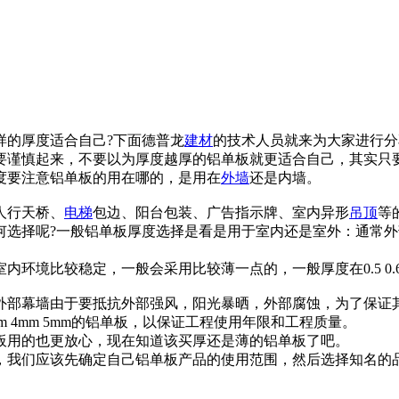
样的厚度适合自己?下面德普龙
建材
的技术人员就来为大家进行分
要谨慎起来，不要以为厚度越厚的铝单板就更适合自己，其实只
度要注意铝单板的用在哪的，是用在
外墙
还是内墙。
人行天桥、
电梯
包边、阳台包装、广告指示牌、室内异形
吊顶
等
何选择呢?一般铝单板厚度选择是看是用于室内还是室外：通常外
比较稳定，一般会采用比较薄一点的，一般厚度在0.5 0.6 0.7 0.8 0
.0 5.0mm等，外部幕墙由于要抵抗外部强风，阳光暴晒，外部腐蚀
5mm 4mm 5mm的铝单板，以保证工程使用年限和工程质量。
板用的也更放心，现在知道该买厚还是薄的铝单板了吧。
，我们应该先确定自己铝单板产品的使用范围，然后选择知名的品