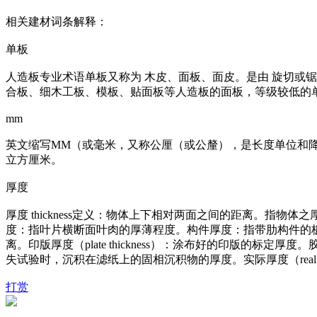
相关建材词条解释：
单板
人造板专业术语单板又称为 木皮、面板、面皮。是由 旋切或锯制
合板、细木工板、模板、贴面板等人造板的面板，等级较低的
mm
英文缩写MM（或毫米，又称公厘（或公釐），是长度单位和降雨量
立方厘米。
厚度
厚度 thickness定义：物体上下相对两面之间的距离。指物
度：指叶片横断面叶肉的厚薄程度。构件厚度：指带肋构件的
离。印版厚度（plate thickness）：涂布好的印版的标定厚度
失试验时，沉积在滤纸上的固相沉积物的厚度。实际厚度（real thi
打赏