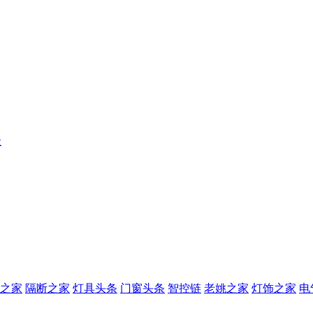
级
之家
隔断之家
灯具头条
门窗头条
智控链
老姚之家
灯饰之家
电