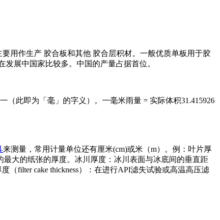
，主要用作生产 胶合板和其他 胶合层积材。一般优质单板用于胶
在发展中国家比较多。中国的产量占据首位。
即为「毫」的字义）。一毫米雨量 = 实际体积31.415926
具
来测量，常用计量单位还有厘米(cm)或米（m）。例：叶片厚
的最大的纸张的厚度。冰川厚度：冰川表面与冰底间的垂直距
er cake thickness）：在进行API滤失试验或高温高压滤