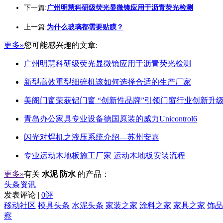
下一篇:
广州明慧科研级荧光显微镜应用于沥青荧光检测
上一篇:
为什么玻璃都需要贴膜？
更多»
您可能感兴趣的文章:
广州明慧科研级荧光显微镜应用于沥青荧光检测
新型高效重型细碎机该如何选择合适的生产厂家
美阁门窗荣获铝门窗 “创新性品牌”引领门窗行业创新升
青岛办公家具专业设备德国原装的威力Unicontrol6
闪光对焊机之液压系统介绍—苏州安嘉
专业运动木地板施工厂家 运动木地板安装流程
更多»
有关
水泥 防水
的产品：
头条资讯
发表评论 |
0评
移动社区
模具头条
水泥头条
家装之家
涂料之家
家具之家
饰品
察