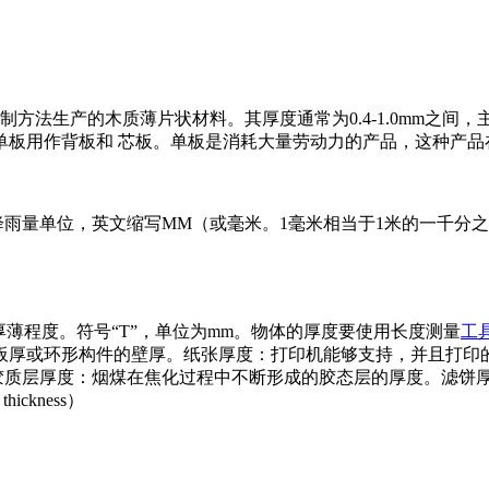
方法生产的木质薄片状材料。其厚度通常为0.4-1.0mm之间
单板用作背板和 芯板。单板是消耗大量劳动力的产品，这种产品
单位，英文缩写MM（或毫米。1毫米相当于1米的一千分之一（此
体之厚薄程度。符号“T”，单位为mm。物体的厚度要使用长度测量
工
板厚或环形构件的壁厚。纸张厚度：打印机能够支持，并且打印
。胶质层厚度：烟煤在焦化过程中不断形成的胶态层的厚度。滤饼厚度（filt
ckness）