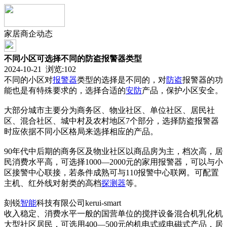
家居商企动态
不同小区可选择不同的防盗报警器类型
2024-10-21 浏览:
102
不同的小区对
报警器
类型的选择是不同的，对
防盗
报警器的功
能也是有特殊要求的，选择合适的
安防
产品，保护小区安全。
大部分城市主要分为商务区、物业社区、单位社区、居民社
区、混合社区、城中村及农村地区7个部分，选择防盗报警器
时应依据不同小区格局来选择相应的产品。
90年代中后期的商务区及物业社区以商品房为主，档次高，居
民消费水平高，可选择1000—2000元的家用报警器，可以与小
区接警中心联接，若条件成熟可与110报警中心联网。可配置
主机、红外线对射类的高档
探测器
等。
刻锐
智能
科技有限公司kerui-smart
收入稳定、消费水平一般的国营单位的搅拌设备混合机乳化机
大型社区居民，可选用400—500元的机电式或电磁式产品，居