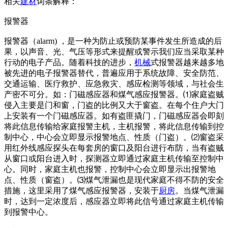
相关
建材
词条解释：
报警器
报警器（alarm) ，是一种为防止或预防某事件发生所造成的后
果，以声音、光、气压等形式来提醒或警示我们应当采取某种
行动的电子产品。随着科技的进步，
机械
式报警器越来越多地
被先进的电子报警器替代，普遍应用于系统故障、安全防范、
交通运输、医疗救护、应急救灾、感应检测等领域，与社会生
产密不可分。如：门磁感应器和煤气感应报警器。⑴家庭盗贼
侵入主要是门和窗，门盗的比例又大于窗盗。在每个住户大门
上安装有一个门磁感应器。如有盗匪撬门，门磁感应器会即刻
将此信息传输给家庭报警主机，主机报警，将此信息传输到控
制中心，中心会立即显示报警地点、性质（门盗）。⑵窗盗采
用红外线感应探头在每套房的窗口及阳台进行布防，当有盗贼
从窗口或阳台进入时，探测器立即通过家庭主机传输至控制中
心。同时，家庭主机也报警，控制中心会立即显示出报警地
点、性质（窗盗）。⑶煤气泄漏也是现代家庭不得不防的安全
措施，这里采用了煤气感应报警器，安装于
厨房
。当煤气泄漏
时，达到一定浓度后，感应器立即将此信号通过家庭主机传输
到报警中心。