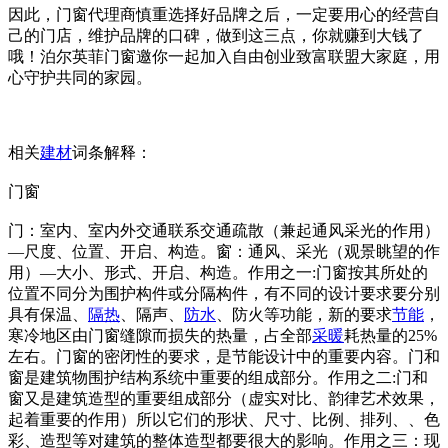
因此，门窗代理商慎重选择好品牌之后，一定要用心的经营自
己的门店，维护品牌的口碑，做到这三点，你就赚到大钱了
哦！泊尔英菲门窗邀你一起加入自由创业致富联盟大家庭，用
心守护共同的家园。
相关
建材
词条解释：
门窗
门：室内、室内外交通联系交通疏散（兼起通风采光的作用）
—尺度、位置、开启、构造。窗：通风、采光（观景眺望的作
用）—大小、形式、开启、构造。作用之一:门窗按其所处的
位置不同分为围护构件或分隔构件，有不同的设计要求要分别
具有保温、
隔热
、隔声、
防水
、防火等功能，新的要求
节能
，
寒冷地区由门窗缝隙而损失的热量，占全部
采暖
耗热量的25%
左右。门窗的密闭性的要求，是节能设计中的重要内容。门和
窗是建筑物围护结构系统中重要的组成部分。作用之二:门和
窗又是建筑造型的重要组成部分（虚实对比、韵律艺术效果，
起着重要的作用）所以它们的形状、尺寸、比例、排列、、色
彩、造型等对建筑的整体造型都要很大的影响。作用之三：现