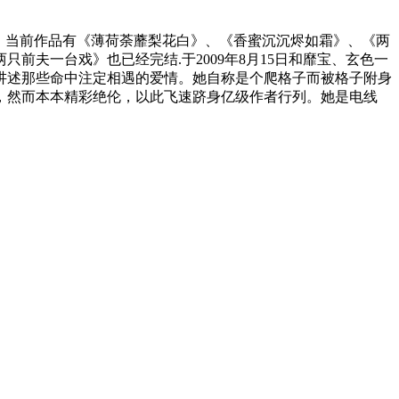
趣。当前作品有《薄荷荼蘼梨花白》、《香蜜沉沉烬如霜》、《两
夫一台戏》也已经完结.于2009年8月15日和靡宝、玄色一
讲述那些命中注定相遇的爱情。她自称是个爬格子而被格子附身
，然而本本精彩绝伦，以此飞速跻身亿级作者行列。她是电线