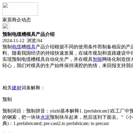
家居商企动态
预制电缆槽模具产品介绍
2024-11-12 浏览:
94
预制
电缆
槽
模具
产品介绍根据不同的使用条件而制备相应的产
料。随着我国经济的持续快速发展，在城市规划和道路建设中
实现预制电缆槽模具自动化生产，并在模具
智能
网络化制造技
轻心，我们对模具的生产始终保持满腔的热情，来回报支持我
相关
建材
词条解释：
预制
预制词目：预制拼音：yùzhì基本解释1. [prefabricate
的钢索，把一块块
水泥
预制块吊起来，然后送到下面去。”《小说
典)：1.prefabricated; pre-cast2.to prefabricate; to precast