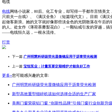
电缆
电线
网络小说家，80后。化工专业，却写得一手都市言情美文
只前夫一台戏》、《满汉全鱼》（短篇现代文）。目前《满汉全
起做客新浪。她的文字就好像那些淡金色的光阴散落在午后的
的人。处女作《薄荷荼蘼梨花白》，一颗钻戒引发的穿越，搞
——电线恒久远，一根永流传。
打赏
下一篇:
广州明慧科研级荧光显微镜应用于沥青荧光检测
上一篇:
宝恒泵业：计量泵要定期维护才能良好工作
更多»
您可能感兴趣的文章:
广州明慧科研级荧光显微镜应用于沥青荧光检测
新型高效重型细碎机该如何选择合适的生产厂家
美阁门窗荣获铝门窗 “创新性品牌”引领门窗行业创新升