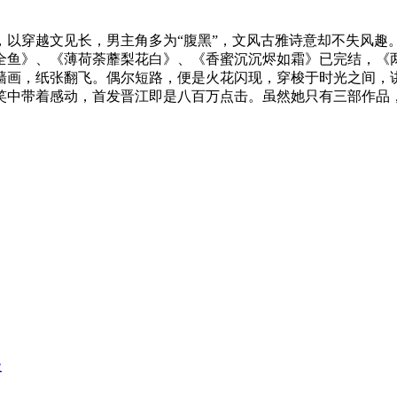
，以穿越文见长，男主角多为“腹黑”，文风古雅诗意却不失风
鱼》、《薄荷荼蘼梨花白》、《香蜜沉沉烬如霜》已完结，《两只前
墙画，纸张翻飞。偶尔短路，便是火花闪现，穿梭于时光之间，
笑中带着感动，首发晋江即是八百万点击。虽然她只有三部作品
级