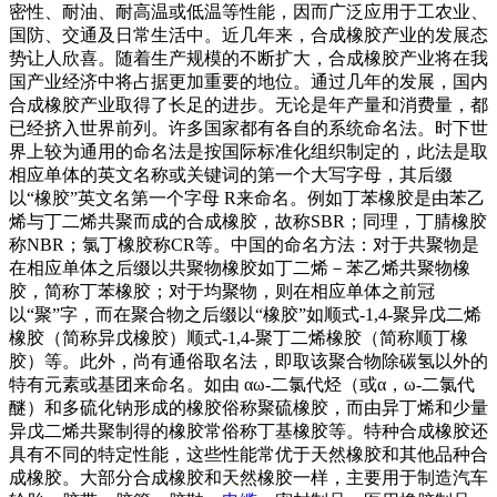
密性、耐油、耐高温或低温等性能，因而广泛应用于工农业、
国防、交通及日常生活中。近几年来，合成橡胶产业的发展态
势让人欣喜。随着生产规模的不断扩大，合成橡胶产业将在我
国产业经济中将占据更加重要的地位。通过几年的发展，国内
合成橡胶产业取得了长足的进步。无论是年产量和消费量，都
已经挤入世界前列。许多国家都有各自的系统命名法。时下世
界上较为通用的命名法是按国际标准化组织制定的，此法是取
相应单体的英文名称或关键词的第一个大写字母，其后缀
以“橡胶”英文名第一个字母 R来命名。例如丁苯橡胶是由苯乙
烯与丁二烯共聚而成的合成橡胶，故称SBR；同理，丁腈橡胶
称NBR；氯丁橡胶称CR等。中国的命名方法：对于共聚物是
在相应单体之后缀以共聚物橡胶如丁二烯－苯乙烯共聚物橡
胶，简称丁苯橡胶；对于均聚物，则在相应单体之前冠
以“聚”字，而在聚合物之后缀以“橡胶”如顺式-1,4-聚异戊二烯
橡胶（简称异戊橡胶）顺式-1,4-聚丁二烯橡胶（简称顺丁橡
胶）等。此外，尚有通俗取名法，即取该聚合物除碳氢以外的
特有元素或基团来命名。如由 αω-二氯代烃（或α，ω-二氯代
醚）和多硫化钠形成的橡胶俗称聚硫橡胶，而由异丁烯和少量
异戊二烯共聚制得的橡胶常俗称丁基橡胶等。特种合成橡胶还
具有不同的特定性能，这些性能常优于天然橡胶和其他品种合
成橡胶。大部分合成橡胶和天然橡胶一样，主要用于制造汽车