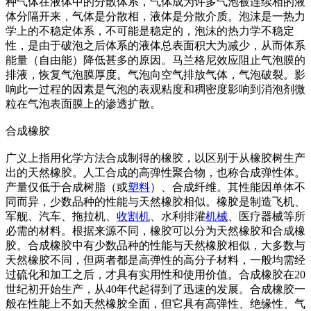
种气体在液体中的分散体系，气体成为许多气泡被连续相的液
体分隔开来，气体是分散相，液体是分散介质。泡沫是一热力
学上的不稳定体系，不可能是稳定的，泡沫的热力学不稳定
性，是由于破泡之后体系的液体总表面积大为减少，从而体系
能量（自由能）降低甚多的原因。马兰格尼效应阻止气泡膜的
排液，恢复气泡膜厚度。气泡向空气排放气体，气泡破裂。影
响此一过程的因素是气泡的表观粘度和稠密度影响到消泡剂微
粒在气泡表面膜上的渗透扩散。
合成橡胶
广义上指用化学方法合成制得的橡胶，以区别于从橡胶树生产
出的天然橡胶。人工合成的高弹性聚合物，也称合成弹性体。
产量仅低于合成树脂（或
塑料
）、合成纤维。其性能因单体不
同而异，少数品种的性能与天然橡胶相似。橡胶是制造飞机、
军舰、汽车、拖拉机、
收割机
、水利排灌
机械
、医疗器械等所
必需的材料。根据来源不同，橡胶可以分为天然橡胶和合成橡
胶。合成橡胶中有少数品种的性能与天然橡胶相似，大多数与
天然橡胶不同，但两者都是高弹性的高分子材料，一般均需经
过硫化和加工之后，才具有实用性和使用价值。合成橡胶在20
世纪初开始生产，从40年代起得到了迅速的发展。合成橡胶一
般在性能上不如天然橡胶全面，但它具有高弹性、绝缘性、气