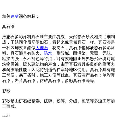
相关
建材
词条解释：
真石漆
液态石多彩涂料真石漆主要由乳液、天然彩石砂及相关助剂制
成，干结固化后坚硬如石，看起来像天然真石一样。真石漆是
一种装饰效果酷似
大理石
、花岗石，真石漆也称液态石多彩涂
料。真石漆具有防火、
防水
、耐酸碱、耐污染。无毒、无味、
粘接力强，永不褪色等特点，能有效地阻止外界恶劣环境对建
筑物侵蚀，延长建筑物的寿命，由于真石漆具备良好的附著力
和耐冻融性能；因此特别适合在寒冷地区使用。真石漆具有施
工简便，易干省时，施工方便等优点。真石漆产品有：单彩真
石漆，岩片真石漆，仿砖真石漆，多彩真石漆等等。
彩砂
彩砂是由矿石经精选、破碎、粉碎、分级、包装等多道工序加
工而成。
天然