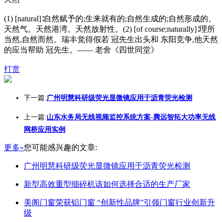
(1) [natural]∶自然赋予的;生来就有的;自然生成的;自然形成的。
天然气。天然港湾。天然放射性。(2) [of course;naturally]∶理所
当然,自然而然。瑞丰觉得假若 冠先生出头和 东阳竞争,他天然
的应当帮助 冠先生。—— 老舍《四世同堂》
打赏
下一篇:
广州明慧科研级荧光显微镜应用于沥青荧光检测
上一篇:
山东水务局无线视频监控系统方案-腾远智拓大功率无线
网桥应用实例
更多»
您可能感兴趣的文章:
广州明慧科研级荧光显微镜应用于沥青荧光检测
新型高效重型细碎机该如何选择合适的生产厂家
美阁门窗荣获铝门窗 “创新性品牌”引领门窗行业创新升
级