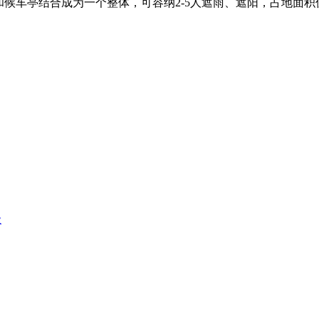
和候车亭结合成为一个整体，可容纳2-5人遮雨、遮阳，占地面
级